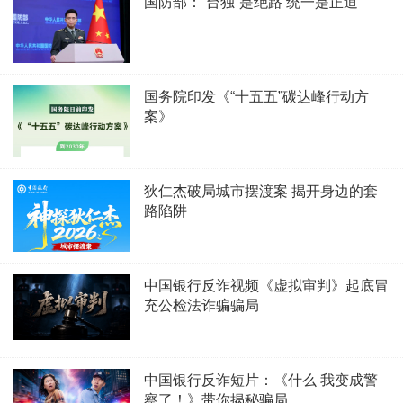
国防部：“台独”是绝路 统一是正道
国务院印发《“十五五”碳达峰行动方
案》
狄仁杰破局城市摆渡案 揭开身边的套
路陷阱
中国银行反诈视频《虚拟审判》起底冒
充公检法诈骗骗局
中国银行反诈短片：《什么 我变成警
察了！》带你揭秘骗局