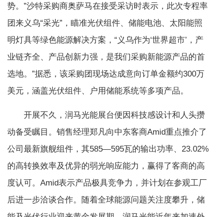
势。”沙特采购商奥萨马在接受采访时表示，此次专程率
团来义乌“采光”，瞄准光伏组件、储能电池、太阳能照
明灯具等绿色能源解决方案，“义乌作为‘世界超市’，产
业链齐全、产品创新力强，是我们采购新能源产品的首
选地。”据悉，该采购团现场达成意向订单金额约300万
美元，涵盖光伏组件、户用储能系统等多项产品。
开展不久，润马光能展台便因科技感设计和人头攒
动备受瞩目。销售经理郑凡向中东客商Amid重点推介了
公司最新旗舰组件，其585—595瓦的输出功率、23.02%
的高转换效率及优异的弱光响应能力，赢得了客商的高
度认可。Amid表示产品极具竞争力，并计划在参观工厂
后进一步洽谈合作。随着全球能源问题关注度攀升，储
能及光伏行业迎来黄金发展期。润马光能近年来加速外