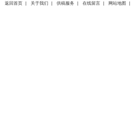
返回首页
|
关于我们
|
供稿服务
|
在线留言
|
网站地图
|
联系我们