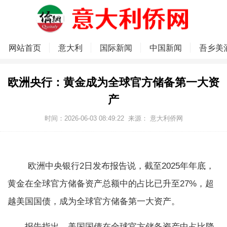
网站首页
意大利
国际新闻
中国新闻
吾乡美
欧洲央行：黄金成为全球官方储备第一大资
产
时间：2026-06-03 08:49:22
来源：
意大利侨网
欧洲中央银行2日发布报告说，截至2025年年底，
黄金在全球官方储备资产总额中的占比已升至27%，超
越美国国债，成为全球官方储备第一大资产。
报告指出，美国国债在全球官方储备资产中占比降