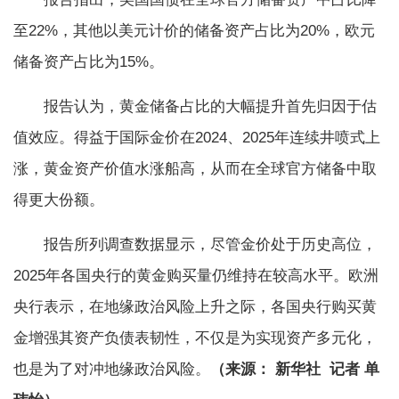
至22%，其他以美元计价的储备资产占比为20%，欧元
储备资产占比为15%。
报告认为，黄金储备占比的大幅提升首先归因于估
值效应。得益于国际金价在2024、2025年连续井喷式上
涨，黄金资产价值水涨船高，从而在全球官方储备中取
得更大份额。
报告所列调查数据显示，尽管金价处于历史高位，
2025年各国央行的黄金购买量仍维持在较高水平。欧洲
央行表示，在地缘政治风险上升之际，各国央行购买黄
金增强其资产负债表韧性，不仅是为实现资产多元化，
也是为了对冲地缘政治风险。
（来源： 新华社 记者 单