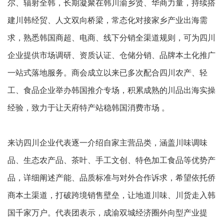
尔、辐射全韩，长期凝聚在韩川渝乡贤、华商力量，持续搭
建川韩经贸、人文双向桥梁，常态化对接家乡产业出海需
求，熟悉韩国商超、电商、线下分销全渠道规则，可为四川
企业提供市场调研、资质认证、仓储分销、品牌本土化推广
一站式落地服务。商会成立以来已多次配合四川农产、轻
工、食品企业举办韩国推介专场，积累成熟的川品出海实操
经验，致力于让天府特产站稳韩国消费市场 。
来访四川企业代表逐一介绍自家主营品类，涵盖川味调味
品、生态农产品、茶叶、手工文创、特色加工食品等优势产
品，详细阐述产能、品质标准与对外合作诉求，希望依托侨
商本土渠道，打破跨境销售壁垒，让地道川味、川货走入韩
国千家万户。代表团表示，成渝双城经济圈外向型产业提