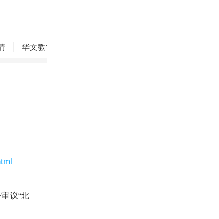
情
华文教育
华商精英
侨务动态
焦点评论
html
审议“北