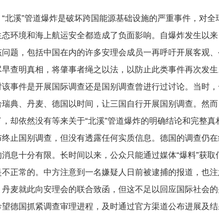
北溪”管道爆炸是破坏跨国能源基础设施的严重事件，对全
生态环境和海上航运安全都造成了负面影响。自爆炸发生以来
该问题，包括中国在内的许多安理会成员一再呼吁开展客观、
尽早查明真相，将肇事者绳之以法，以防止此类事件再次发生
对该事件是开展国际调查还是国别调查曾进行过讨论。当时，
给瑞典、丹麦、德国以时间，让三国自行开展国别调查。然而
了，却依然没有等来关于“北溪”管道爆炸的明确结论和完整真
布终止国别调查，但没有透露任何实质信息。德国的调查仍在
的消息十分有限。长时间以来，公众只能通过媒体“爆料”获取
是不正常的。中方注意到一名嫌疑人日前被逮捕的报道，也注
、丹麦就此向安理会的联合致函，但这不足以回应国际社会的
希望德国抓紧调查审理进程，及时通过官方渠道公布进展及结