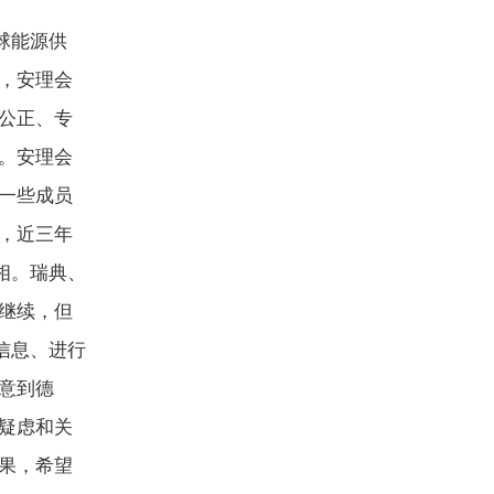
球能源供
，安理会
公正、专
。安理会
一些成员
，近三年
相。瑞典、
继续，但
信息、进行
意到德
疑虑和关
果，希望