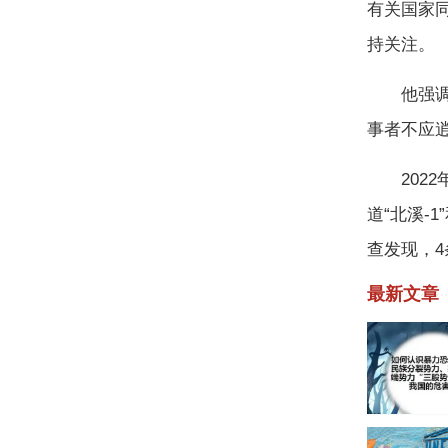
有关国家
持关注。
他强调，
事者不应
2022
道“北溪-
查发现，
最新文章