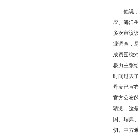
他说，“
应、海洋
多次审议
业调查，
成员围绕
极力主张
时间过去
丹麦已宣
官方公布
猜测，这
国、瑞典
切。中方