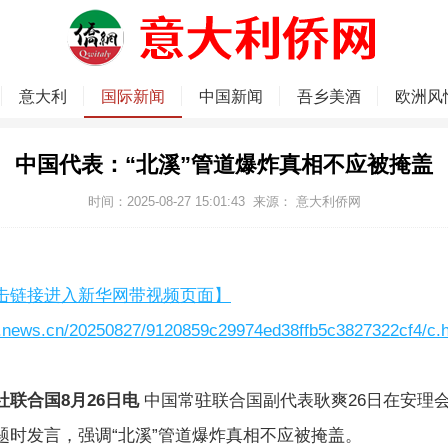
意大利
国际新闻
中国新闻
吾乡美酒
欧洲风
中国代表：“北溪”管道爆炸真相不应被掩盖
时间：2025-08-27 15:01:43
来源：
意大利侨网
击链接进入新华网带视频页面】
w.news.cn/20250827/9120859c29974ed38ffb5c3827322cf4/c.
社联合国8月26日电
中国常驻联合国副代表耿爽26日在安理会
题时发言，强调“北溪”管道爆炸真相不应被掩盖。