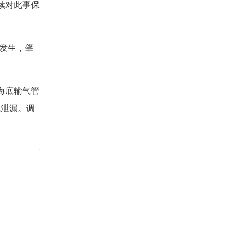
续对此事保
发生，肇
。
海底输气管
气泄漏。调