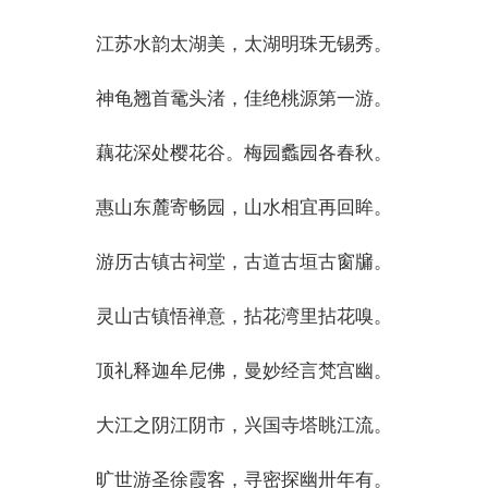
江苏水韵太湖美，太湖明珠无锡秀。
神龟翘首鼋头渚，佳绝桃源第一游。
藕花深处樱花谷。梅园蠡园各春秋。
惠山东麓寄畅园，山水相宜再回眸。
游历古镇古祠堂，古道古垣古窗牖。
灵山古镇悟禅意，拈花湾里拈花嗅。
顶礼释迦牟尼佛，曼妙经言梵宫幽。
大江之阴江阴市，兴国寺塔眺江流。
旷世游圣徐霞客，寻密探幽卅年有。