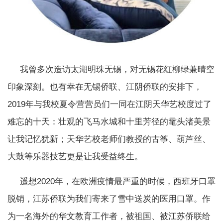
我曾多次造访太湖明珠无锡，对无锡花红柳绿兼晴空
印象深刻。也有幸在无锡侨联、江阴侨联的安排下，
2019年与我校夏令营营员们一同在江阴天华艺校度过了
难忘的十天：壮观的飞马水城和十里芳径的鼋头渚美景
让我记忆犹新；天华艺校老师们教授的古筝、葫芦丝、
大鼓等乐器技艺更是让我受益终生。
遥想2020年，在欧洲疫情最严重的时候，西班牙口罩
脱销，江苏侨联为我们寄来了雪中送炭的医用口罩。作
为一名海外的华文教育工作者，被祖国、被江苏侨联给