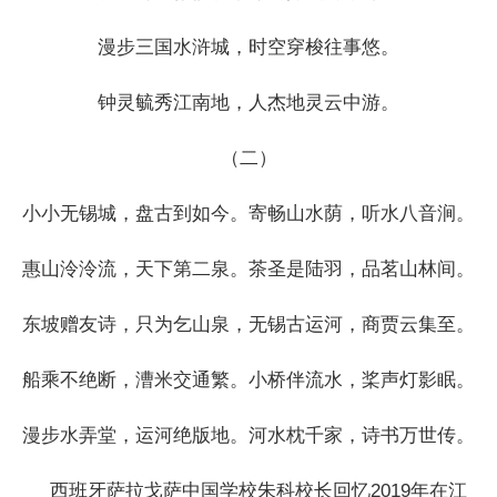
漫步三国水浒城，时空穿梭往事悠。
钟灵毓秀江南地，人杰地灵云中游。
（二）
小小无锡城，盘古到如今。寄畅山水荫，听水八音涧。
惠山泠泠流，天下第二泉。茶圣是陆羽，品茗山林间。
东坡赠友诗，只为乞山泉，无锡古运河，商贾云集至。
船乘不绝断，漕米交通繁。小桥伴流水，桨声灯影眠。
漫步水弄堂，运河绝版地。河水枕千家，诗书万世传。
西班牙萨拉戈萨中国学校朱科校长回忆2019年在江