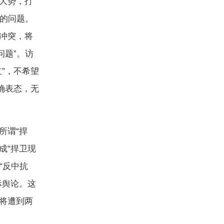
大势，打
要的问题。
冲突，将
问题”。访
”，不希望
确表态，无
所谓“捍
成“捍卫现
“反中抗
际舆论。这
将遭到两