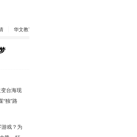
情
华文教育
华商精英
侨务动态
焦点评论
梦
改变台海现
“独”路
字游戏？为