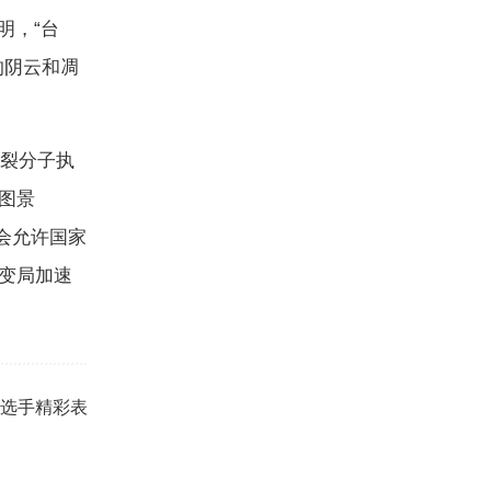
明，“台
的阴云和凋
分裂分子执
图景
会允许国家
变局加速
，选手精彩表