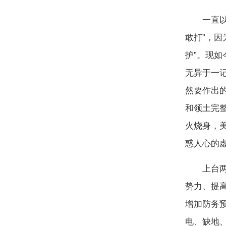
一直以来
敢打”，因
护”。现
无异于一
然要作出
和领土完
火烧身，美
惑人心的
上台两年
势力、提
增加防务
电、缺地