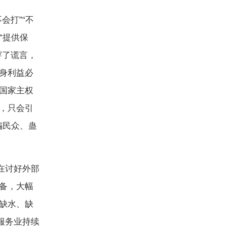
打”“不
“提供保
穿了谎言，
身利益必
国家主权
，只会引
骗民众、蛊
在讨好外部
备，大幅
缺水、缺
服务业持续