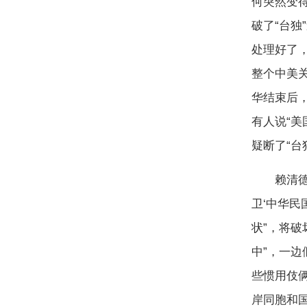
何突然变
破了“台独
处理好了
整个中美关
华结束后
有人说“
疑断了“台
赖清德当
卫‘中华民
状”，将破
中”，一
些惯用伎
岸同胞和