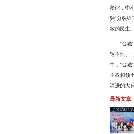
萎缩，中小
独”分裂
敝的民生
“台独”与
迷不悟、
中，“台独
主权和领
演进的大
最新文章