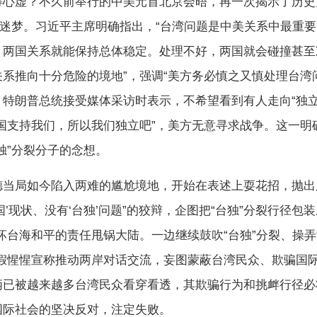
得心虚？不久前举行的中美元首北京会晤，再一次揭示了历史
”迷梦。习近平主席明确指出，“台湾问题是中美关系中最重
，两国关系就能保持总体稳定。处理不好，两国就会碰撞甚至
系推向十分危险的境地”，强调“美方务必慎之又慎处理台湾
，特朗普总统接受媒体采访时表示，不希望看到有人走向“独立
美国支持我们，所以我们独立吧”，美方无意寻求战争。这一明
独”分裂分子的念想。
局如今陷入两难的尴尬境地，开始在表述上耍花招，抛出
国’现状、没有‘台独’问题”的狡辩，企图把“台独”分裂行径包装
坏台海和平的责任甩锅大陆。一边继续鼓吹“台独”分裂、操弄
边假惺惺宣称推动两岸对话交流，妄图蒙蔽台湾民众、欺骗国
俩已被越来越多台湾民众看穿看透，其欺骗行为和挑衅行径必
国际社会的坚决反对，注定失败。