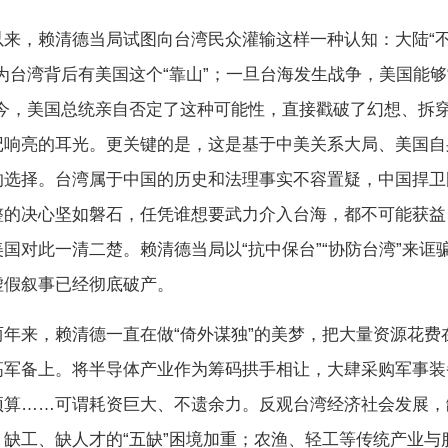
，赖清德当局试图向台湾民众灌输这样一种认知：大陆“不会
为台湾背后有美国这个“靠山”；一旦台海发生战争，美国能够
如今，美国总统亲自否定了这种可能性，直接戳破了幻想、拆
记响亮的耳光。更关键的是，这是基于中美关系大局、美国自
的选择。台湾属于中国的历史和法理事实不容置疑，中国捍卫
整的决心坚如磐石，任凭谁想要武力介入台海，都不可能获益
国对此一清二楚。赖清德当局以“抗中保台”“协防台湾”来诓
虚假叙事已经彻底破产。
来，赖清德一直在做“倚外谋独”的美梦，把大量资源花费
高军备上。将半导体产业作为筹码拱手相让，大肆采购军事装
预算……可谓耗资巨大、不遗余力。反观台湾经济社会发展，
、缺工、缺人才的“五缺”困境加重；农渔、轻工等传统产业与