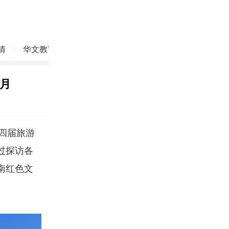
情
华文教育
华商精英
侨务动态
焦点评论
月
第四届旅游
过探访各
南红色文