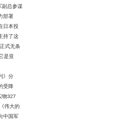
军副总参谋
力部署
在日本投
江主持了这
堂正式无条
它是亚
列》分
史的受降
物327
放《伟大的
向中国军