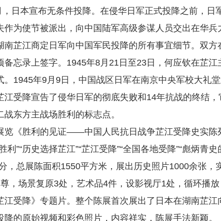
年8月，日本宣布无条件投降。在侵华日军正式投降之前，日
夫作为使节被派出，向中国陆军高级参谋人员交出在华兵
湖南芷江商定日军向中国军民投降的所有事宜细节。双方
备忘录上签字。1945年8月21日至23日，何应钦在芷
式。1945年9月9日，中国战区日军在南京中央军校大礼
芷江受降宣告了侵华日军的彻底失败和14年抗战的终结，
二战东方主战场胜利的标志点。
展览《胜利的见证——中国人民抗日战争芷江受降史实陈
胜利”“历史选择芷江”“芷江受降”“全国各地受降”“彪炳青
分，总展陈面积1550平方米，展出历史照片1000余张，实
7尊，场景复原3处，艺术品4件，设影视厅1处，循环播
芷江受降》专题片。整个陈展首次展出了日本在湖南芷江
投降的原始视频和彩色照片，内容祥实，陈展手法新颖。