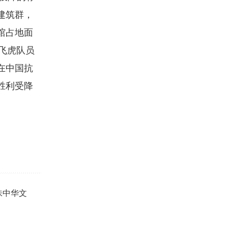
建筑群，
馆占地面
、飞虎队员
在中国抗
胜利受降
味中华文