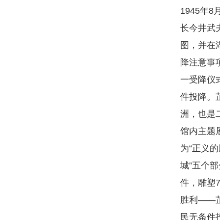
1945
长今井武
图，并在
降注意事项
一受降仪
件投降。
洲，也是
馆内主题
为“正义的
城”五个部
件，雕塑
胜利——
民无条件