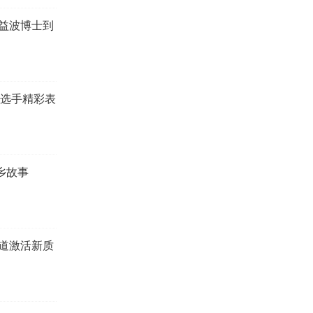
益波博士到
，选手精彩表
侨乡故事
道激活新质