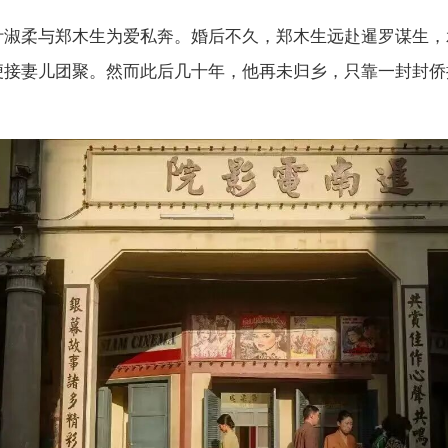
叶淑柔与郑木生为爱私奔。婚后不久，郑木生远赴暹罗谋生，
便接妻儿团聚。然而此后几十年，他再未归乡，只靠一封封侨
。