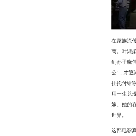
在家族流
商。叶淑
到孙子晓
公”，才
挂托付给
用一生兑
嫁。她的
世界。
这部电影