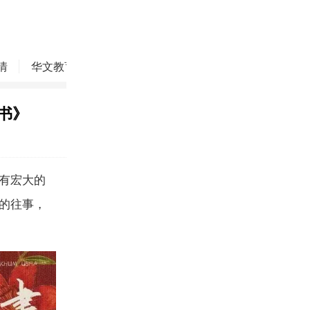
情
华文教育
华商精英
侨务动态
焦点评论
书》
有宏大的
的往事，