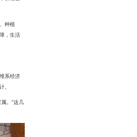
、种植
障，生活
维系经济
计。
属。”这几