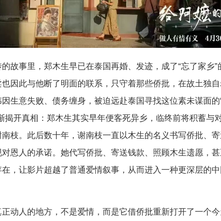
传的故事里，郑木生早已在泰国再婚、发迹，成了“忘了家乡”
柔也因此与他断了明面的联系，只守着那些侨批，在故土独自
伟因生意失败、债务缠身，被迫远赴泰国寻找这位素未谋面的
逐渐揭开真相：郑木生其实早年便客死异乡，临终前将积蓄与
谢南枝。此后数十年，谢南枝一直以木生的名义书写侨批、寄
现对恩人的承诺。她代写侨批、寄送钱款、照顾木生遗愿，甚
存在，让影片超越了普通爱情叙事，从而进入一种更深层的中
真正动人的地方，不是爱情，而是它借侨批重新打开了一个今