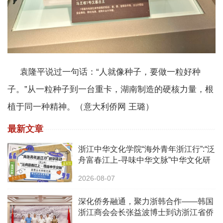
袁隆平说过一句话：“人就像种子，要做一粒好种
子。”从一粒种子到一台重卡，湖南制造的硬核力量，根
植于同一种精神。（意大利侨网 王璐）
最新文章
浙江中华文化学院“海外青年浙江行”:“泛
舟富春江上-寻味中华文脉”中华文化研
学之旅活动
2026-08-07
深化侨务融通，聚力浙韩合作——韩国
浙江商会会长张益波博士到访浙江省侨