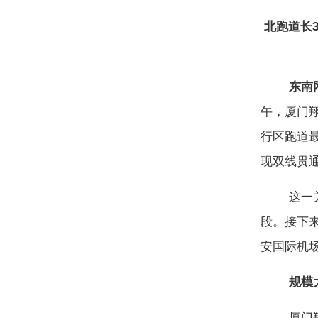
北跑道长3
东南
午，厦门
行区跑道
现双线贯
这一关键
段。接下来
安国际机
规模大可
厦门翔安