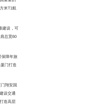
方米T1航
准建设，可
道肩总宽60
可保障年旅
为厦门打造
门翔安国
建设交通
打造高层