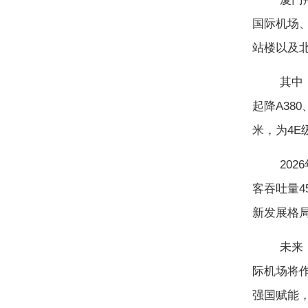
国际机场、
站楼以及
其中，北跑
起降A38
米，为4
2026
客吞吐量4
新发展格
未来，厦
际机场将
强国赋能