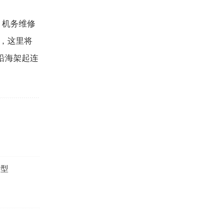
机务维修
，这里将
沿海架起连
转型