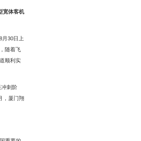
重型宽体客机
8月30日上
，随着飞
道顺利实
坚冲刺阶
月，厦门翔
国重要的