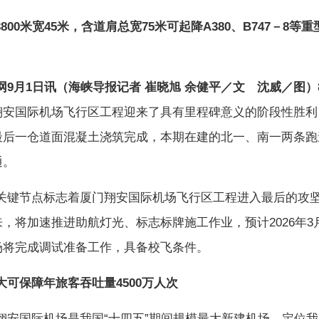
800米宽45米，含道肩总宽75米可起降A380、B747－8等
网9月1日讯（海峡导报记者 崔晓旭 余健平／文 沈威／图）
翔安国际机场飞行区工程迎来了具有里程碑意义的阶段性胜利
最后一仓道面混凝土浇筑完成，本期在建的北一、南一两条跑
通。
节点标志着厦门翔安国际机场飞行区工程进入最后的攻
，将加速推进助航灯光、标志标牌施工作业，预计2026年3
场将完成调试准备工作，具备校飞条件。
保障年旅客吞吐量4500万人次
国际机场是我国“十四五”期间规模最大新建机场，定位我