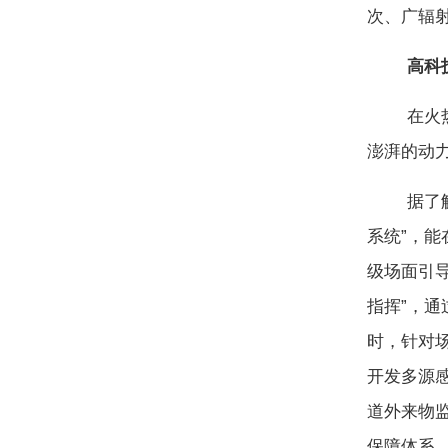
次、广辐
高科技全
在火热的
澎湃的动
据了解，
系统”，
级场面引导
指挥”，通
时，针对
开发多源感
道外来物
保障体系