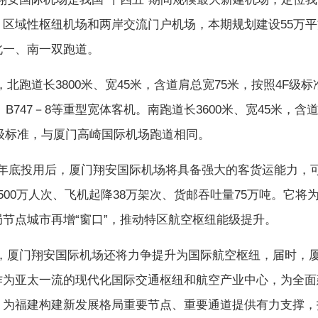
区域性枢纽机场和两岸交流门户机场，本期规划建设55万平
北一、南一双跑道。
道长3800米、宽45米，含道肩总宽75米，按照4F级标
0、B747－8等重型宽体客机。南跑道长3600米、宽45米，含
E级标准，与厦门高崎国际机场跑道相同。
年底投用后，厦门翔安国际机场将具备强大的客货运能力，
500万人次、飞机起降38万架次、货邮吞吐量75万吨。它将
局节点城市再增“窗口”，推动特区航空枢纽能级提升。
门翔安国际机场还将力争提升为国际航空枢纽，届时，厦
作为亚太一流的现代化国际交通枢纽和航空产业中心，为全面
，为福建构建新发展格局重要节点、重要通道提供有力支撑，