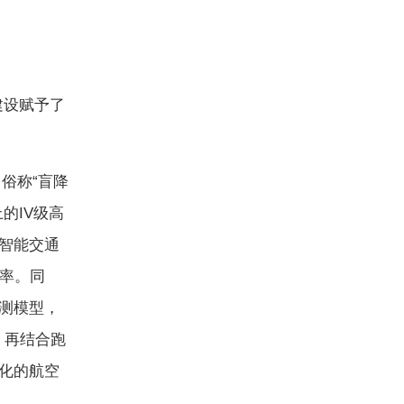
设赋予了
俗称“盲降
的IV级高
场智能交通
效率。同
测模型，
。再结合跑
化的航空