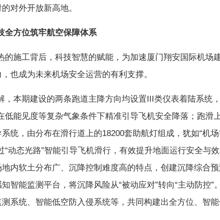
射的对外开放新高地。
方位筑牢航空保障体系
施工背后，科技智慧的赋能，为加速厦门翔安国际机场建
力，也成为未来机场安全运营的有利支撑。
本期建设的两条跑道主降方向均设置III类仪表着陆系统，
能在低能见度等复杂气象条件下精准引导飞机安全降落；跑滑上
系统，由分布在滑行道上的18200套助航灯组成，犹如“机
过“动态光路”智能引导飞机滑行，有效提升地面运行安全与
场地内软土分布广、沉降控制难度高的特点，创建沉降综合预
知智能监测平台，将沉降风险从“被动应对”转向“主动防控”
监测系统、智能低空防入侵系统等，共同构建出全方位、智能
。