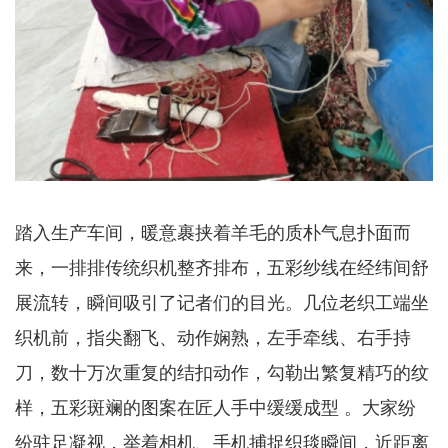
踏入生产车间，暖意裹挟着羊毛的质朴气息扑面而
来，一排排传统织机整齐排布，五彩纱线在经纬间舒
展流转，瞬间吸引了记者们的目光。几位老织工端坐
织机前，指尖翻飞、动作娴熟，左手牵线、右手持
刀，数十万次重复的结扣动作，勾勒出繁复精巧的纹
样，五彩斑斓的图案在匠人手中缓缓成型 。大家纷
纷驻足凝视，举着相机、手机捕捉织毯瞬间，近距离