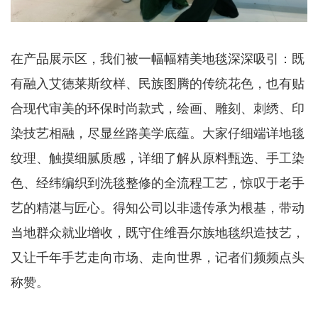
在产品展示区，我们被一幅幅精美地毯深深吸引：既
有融入艾德莱斯纹样、民族图腾的传统花色，也有贴
合现代审美的环保时尚款式，绘画、雕刻、刺绣、印
染技艺相融，尽显丝路美学底蕴。大家仔细端详地毯
纹理、触摸细腻质感，详细了解从原料甄选、手工染
色、经纬编织到洗毯整修的全流程工艺，惊叹于老手
艺的精湛与匠心。得知公司以非遗传承为根基，带动
当地群众就业增收，既守住维吾尔族地毯织造技艺，
又让千年手艺走向市场、走向世界，记者们频频点头
称赞。