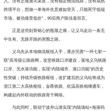
入。没有正规通关渠道，没有稳定物流线路，没有成熟
跨境平台，想做一单海外生意难如登天，只能死守低端
市场、被动接受低价”，90后商户陈佳嘉坦言。
正是这些刻骨铭心的瓶颈之痛，让义乌走出一条无
中生有、无路开路的突围之路。
义乌先从本地物流枢纽入手，逐步完善“一环七射一
联”高等级公路路网，攻坚铁路口岸建设，落地义乌铁路
口岸、无水港功能，实现“内陆城市、港口功能”的历史
性突破；持续升级铁路枢纽，改扩建后的义乌站将成为
浙江第二大高铁枢纽，金甬铁路、杭温高铁相继通车，
构建起内外联动的铁路骨干网络。
与此同时，联动宁波舟山港实现“内陆场站+海港码