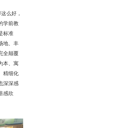
得这么好，
的学前教
是标准
场地、丰
完全颠覆
为本、寓
、精细化
也深深感
倍感欣