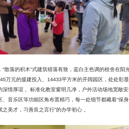
，“散落的积木”式建筑错落有致，蓝白主色调的校舍在阳
9.45万元的援建投入、14433平方米的开阔园区，处处彰
的深情厚谊 。标准化教室窗明几净，户外活动场地宽敞安
区、音乐区等功能区角布置精巧，每一处细节都藏着“保
赋之美才，习善良之言行”的办学初心 。