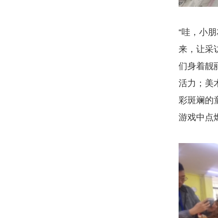
“哇，小
来，让采
们身着靓
活力；美
彩斑斓的
游戏中点