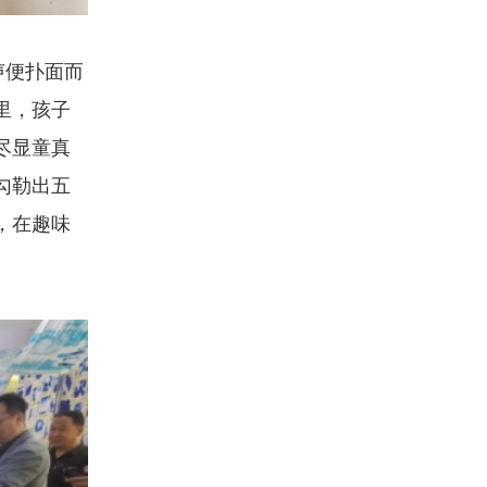
声便扑面而
里，孩子
尽显童真
勾勒出五
，在趣味