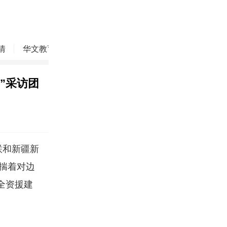
情
华文教育
华商精英
侨务动态
焦点评论
”采访团
联和新疆新
怀揣着对边
全资援建