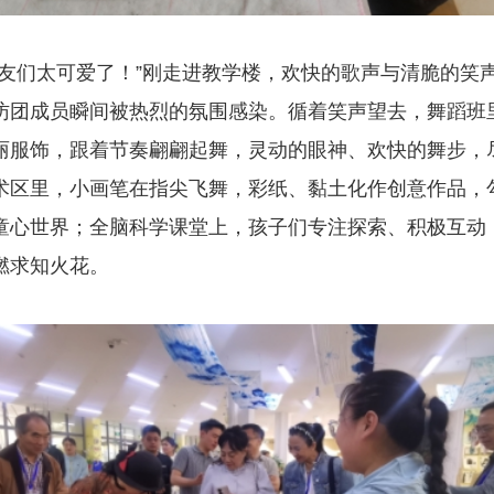
朋友们太可爱了！”刚走进教学楼，欢快的歌声与清脆的笑
访团成员瞬间被热烈的氛围感染。循着笑声望去，舞蹈班
丽服饰，跟着节奏翩翩起舞，灵动的眼神、欢快的舞步，
术区里，小画笔在指尖飞舞，彩纸、黏土化作创意作品，
童心世界；全脑科学课堂上，孩子们专注探索、积极互动
燃求知火花。