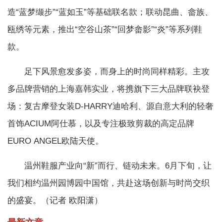
造“蓝梦缬步”“蓝如玉”等基础联名款；联动昆曲、畲族、
瓯绣等元素，推出“空谷山茶”“回梦畲影”“炎”等系列鞋
款。
足下风景愈发多姿，而身上的时尚同样精彩。主攻
多品牌营销的上海嘉韩实业，将携旗下三大品牌联袂登
场：复古摩登女装D-HARRY迪哈利、源自意大利的轻奢
首饰ACIUM阿仕慕，以及专注极致剪裁的高定品牌
EURO ANGEL欧陆天使。
温州鞋服产业向“新”而行、链动未来。6月下旬，让
我们相约温州园博园中国馆，共赴这场创新与时尚交织
的盛宴。（记者 欧阳潇）