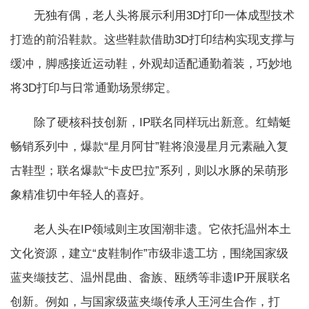
无独有偶，老人头将展示利用3D打印一体成型技术
打造的前沿鞋款。这些鞋款借助3D打印结构实现支撑与
缓冲，脚感接近运动鞋，外观却适配通勤着装，巧妙地
将3D打印与日常通勤场景绑定。
除了硬核科技创新，IP联名同样玩出新意。红蜻蜓
畅销系列中，爆款“星月阿甘”鞋将浪漫星月元素融入复
古鞋型；联名爆款“卡皮巴拉”系列，则以水豚的呆萌形
象精准切中年轻人的喜好。
老人头在IP领域则主攻国潮非遗。它依托温州本土
文化资源，建立“皮鞋制作”市级非遗工坊，围绕国家级
蓝夹缬技艺、温州昆曲、畲族、瓯绣等非遗IP开展联名
创新。例如，与国家级蓝夹缬传承人王河生合作，打