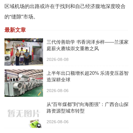
区域机场的出路或许在于找到和自己经济腹地深度咬合
的“缝隙”市场。
最新文章
三代传善助学 书香润泽乡梓——兰溪家
庭薪火赓续崇文重教之风
2026-08-08
上半年出口额增长超20% 乐清变压器智
造深耕全球
2026-08-06
从“百年煤都”到“向海图强”：广西合山探
路资源型城市转型
2026-08-06