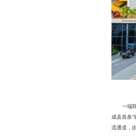
一端联动
成县首条“
流通道，