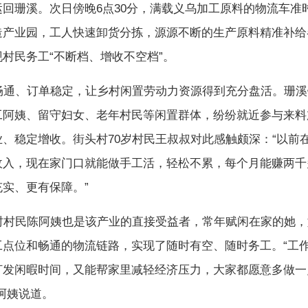
运回珊溪。次日傍晚6点30分，满载义乌加工原料的物流车准
造产业园，工人快速卸货分拣，源源不断的生产原料精准补给
村民务工“不断档、增收不空档”。
、订单稳定，让乡村闲置劳动力资源得到充分盘活。珊溪
工阿姨、留守妇女、老年村民等闲置群体，纷纷就近参与来料
业、稳定增收。街头村70岁村民王叔叔对此感触颇深：“以前
收入，现在家门口就能做手工活，轻松不累，每个月能赚两千
实、更有保障。”
民陈阿姨也是该产业的直接受益者，常年赋闲在家的她，
工点位和畅通的物流链路，实现了随时有空、随时务工。“工
打发闲暇时间，又能帮家里减轻经济压力，大家都愿意多做一
阿姨说道。