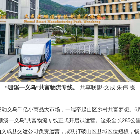
“珊溪—义乌”共富物流专线。
共享联盟·文成 朱伟 摄
义乌千亿小商品大市场，一端牵起山区乡村共富梦想。6月
珊溪—义乌”共富物流专线正式开启试运营。这条全长285公
由文成县交运公司负责运营，成功打破山区县域区位短板，畅