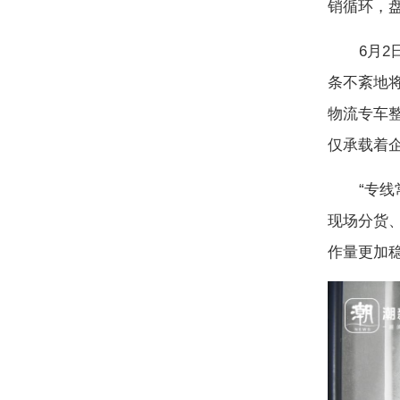
销循环，
6月2日
条不紊地
物流专车
仅承载着
“专线常
现场分货
作量更加