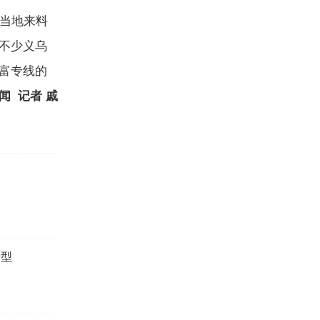
当地来料
不少义乌
富专线的
闻 记者 戚
转型