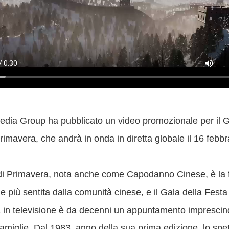
edia Group ha pubblicato un video promozionale per il G
rimavera, che andrà in onda in diretta globale il 16 febbr
di Primavera, nota anche come Capodanno Cinese, è la f
le più sentita dalla comunità cinese, e il Gala della Festa
 in televisione è da decenni un appuntamento imprescind
 famiglie. Dal 1983, anno della sua prima edizione, lo spe