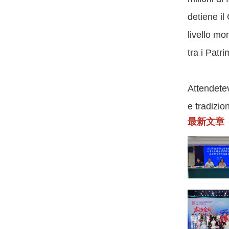
detiene i
livello mo
tra i Patr
Attendetev
e tradizio
最新文章