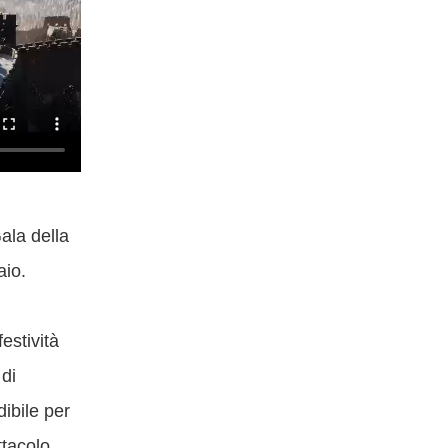
ala della
aio.
estività
 di
ibile per
ttacolo