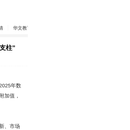
情
华文教育
华商精英
侨务动态
焦点评论
支柱”
025年数
值附加值，
新、市场