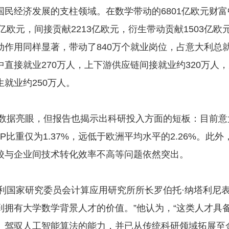
国民经济发展的支柱领域。在数学带动的6801亿欧元财
5亿欧元，间接贡献2213亿欧元，衍生带动贡献1503亿欧
动作用同样显著，带动了840万个就业岗位，占意大利总
其中直接就业270万人，上下游供应链间接就业约320万人
生就业约250万人。
亮眼，但报告也揭示出科研投入方面的短板：目前意
P比重仅为1.37%，远低于欧洲平均水平的2.26%。此
校与企业间技术转化效率不高等问题依然突出。
家研究委员会计算应用研究所所长罗伯托·纳塔利尼表
到拥有大学数学背景人才的价值。”他认为，“这类人才具
、驾驭人工智能算法的能力，并已从传统科研领域拓展至