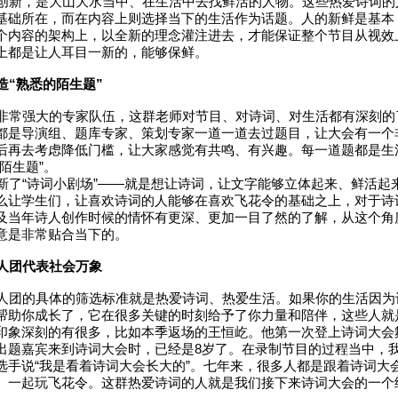
新，是大山大水当中、在生活中去找鲜活的人物。这些热爱诗词的
基础所在，而在内容上则选择当下的生活作为话题。人的新鲜是基本
个内容的架构上，以全新的理念灌注进去，才能保证整个节目从视效
上都是让人耳目一新的，能够保鲜。
“熟悉的陌生题”
常强大的专家队伍，这群老师对节目、对诗词、对生活都有深刻的
都是导演组、题库专家、策划专家一道一道去过题目，让大会有一个
后再去考虑降低门槛，让大家感觉有共鸣、有兴趣。每一道题都是生
陌生题”。
了“诗词小剧场”——就是想让诗词，让文字能够立体起来、鲜活起
么让学生们，让喜欢诗词的人能够在喜欢飞花令的基础之上，对于诗
及当年诗人创作时候的情怀有更深、更加一目了然的了解，从这个角
意是非常贴合当下的。
人团代表社会万象
团的具体的筛选标准就是热爱诗词、热爱生活。如果你的生活因为
帮助你成长了，它在很多关键的时刻给予了你力量和陪伴，这些人就
印象深刻的有很多，比如本季返场的王恒屹。他第一次登上诗词大会
出题嘉宾来到诗词大会时，已经是8岁了。在录制节目的过程当中，
选手说“我是看着诗词大会长大的”。七年来，很多人都是跟着诗词大
、一起玩飞花令。这群热爱诗词的人就是我们接下来诗词大会的一个