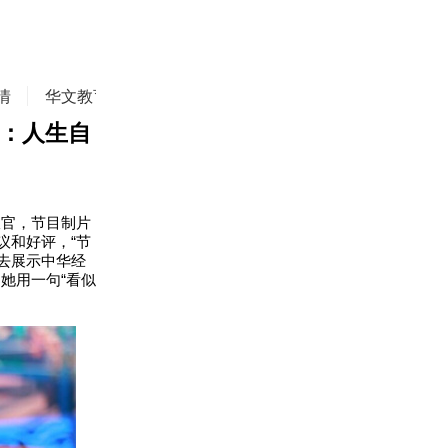
情
华文教育
华商精英
侨务动态
焦点评论
芳：人生自
收官，节目制片
议和好评，“节
去展示中华经
她用一句“看似