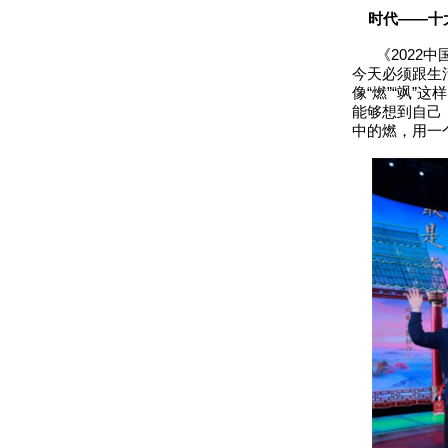
时代——十
《2022中
今天必须跟生
像“燃”“飒
能够想到自己
中的燃，用一