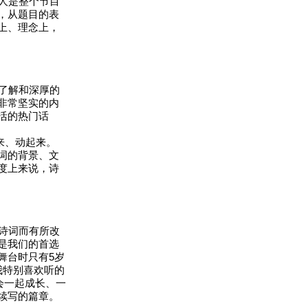
人是整个节目
，从题目的表
上、理念上，
了解和深厚的
非常坚实的内
活的热门话
来、动起来。
词的背景、文
度上来说，诗
诗词而有所改
是我们的首选
舞台时只有5岁
我特别喜欢听的
会一起成长、一
续写的篇章。