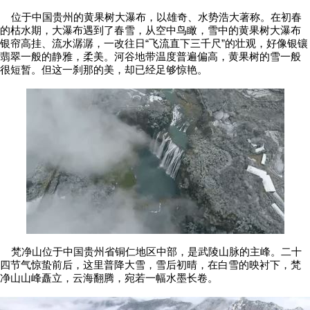
位于中国贵州的黄果树大瀑布，以雄奇、水势浩大著称。在初春
的枯水期，大瀑布遇到了春雪，从空中鸟瞰，雪中的黄果树大瀑布
银帘高挂、流水潺潺，一改往日“飞流直下三千尺”的壮观，好像银镶
翡翠一般的静雅，柔美。河谷地带温度普遍偏高，黄果树的雪一般
很短暂。但这一刹那的美，却已经足够惊艳。
梵净山位于中国贵州省铜仁地区中部，是武陵山脉的主峰。二十
四节气惊蛰前后，这里普降大雪，雪后初晴，在白雪的映衬下，梵
净山山峰矗立，云海翻腾，宛若一幅水墨长卷。