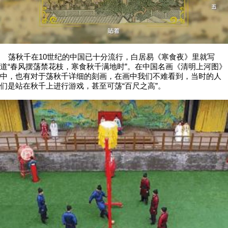
荡秋千在10世纪的中国已十分流行，白居易《寒食夜》里就写
道“春风摆荡禁花枝，寒食秋千满地时”。在中国名画《清明上河图》
中，也有对于荡秋千详细的刻画，在画中我们不难看到，当时的人
们是站在秋千上进行游戏，甚至可荡“百尺之高”。