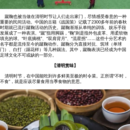
蹴鞠也被当做在清明时节让人们走出家门，尽情感受春意的一种
重要的民间活动。中国的古籍《战国策》记载了2300多年前的春秋
时期就已流行蹴鞠活动的历史。蹴鞠渐渐从单纯的训练、娱乐手段
发展成了一种表演。“蹴”指用脚踢，“鞠”则是指外包皮革、用柔软物
填充的球。“叶底摘桃”、“双肩背月”、“流星拐”……这些十分艺术的
名字都是流传至今的蹴鞠动作。蹴鞠分为直接对抗、筑球（单球
门）、白打（踢花样）等几种踢法。其中，蹴鞠表演已经成为中国
足球文化不可或缺的一部分。
【清明赏味】
清明时节，在中国能吃到许多鲜美至极的时令菜。正所谓“不时，
不食”，就是应该尽量食用当季食物的意思。