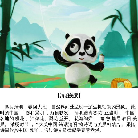
【清明美景】
四月清明，春回大地，自然界到处呈现一派生机勃勃的景象。 此
时的中国 ， 春和景明 ，万物勃发， 清明踏青赏花 正当时 。 中国
各地的 樱花 、油菜花、梨花 盛开。 花海绚烂 ， 邀 您 揽尽 春日 美
景。 清明时节 ， “ 大美中国·诗话清明”将诗词与美景相结合， 跟随
诗词欣赏中国 风光 ，通过诗文韵律感受春意盎然。