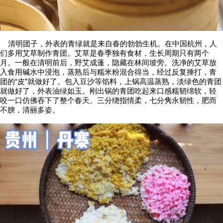
清明团子，外表的青绿就是来自春的勃勃生机。在中国杭州，人
们多用艾草制作青团。艾草是春季独有食材，生长周期只有两个
月。一般在清明前后，野艾成蓬，隐藏在林间坡旁。洗净的艾草放
入食用碱水中浸泡，蒸熟后与糯米粉混合得当，经过反复捶打，青
团的“皮”就做好了。包入豆沙等馅料，上锅高温蒸熟，淡绿色的青团
就做好了，外表油绿如玉。刚出锅的青团吃起来口感糯韧绵软，轻
咬一口仿佛吞下了整个春天。三分绕指情柔，七分隽永韧性，肥而
不腴，清丽多姿。