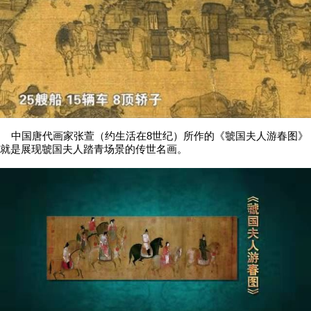
中国唐代画家张萱（约生活在8世纪）所作的《虢国夫人游春图》
就是展现虢国夫人踏青场景的传世名画。