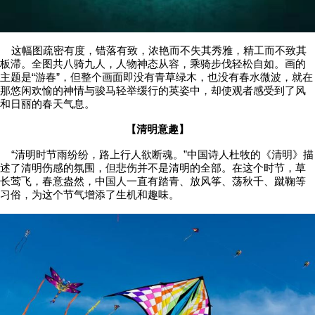
这幅图疏密有度，错落有致，浓艳而不失其秀雅，精工而不致其
板滞。全图共八骑九人，人物神态从容，乘骑步伐轻松自如。画的
主题是“游春”，但整个画面即没有青草绿木，也没有春水微波，就在
那悠闲欢愉的神情与骏马轻举缓行的英姿中，却使观者感受到了风
和日丽的春天气息。
【清明意趣】
“清明时节雨纷纷，路上行人欲断魂。”中国诗人杜牧的《清明》描
述了清明伤感的氛围，但悲伤并不是清明的全部。在这个时节，草
长莺飞，春意盎然，中国人一直有踏青、放风筝、荡秋千、蹴鞠等
习俗，为这个节气增添了生机和趣味。