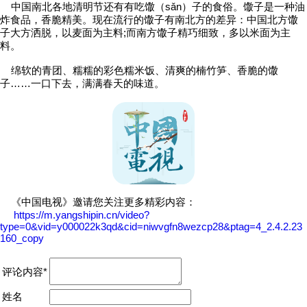
中国南北各地清明节还有有吃馓（sǎn）子的食俗。馓子是一种油
炸食品，香脆精美。现在流行的馓子有南北方的差异：中国北方馓
子大方洒脱，以麦面为主料;而南方馓子精巧细致，多以米面为主
料。
绵软的青团、糯糯的彩色糯米饭、清爽的楠竹笋、香脆的馓
子……一口下去，满满春天的味道。
《中国电视》邀请您关注更多精彩内容：
https://m.yangshipin.cn/video?
type=0&vid=y000022k3qd&cid=niwvgfn8wezcp28&ptag=4_2.4.2.23
160_copy
评论内容*
姓名