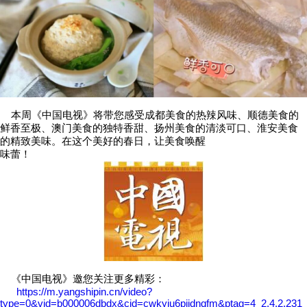
本周《中国电视》将带您感受成都美食的热辣风味、顺德美食的
鲜香至极、澳门美食的独特香甜、扬州美食的清淡可口、淮安美食
的精致美味。在这个美好的春日，让美食唤醒
味蕾！
《中国电视》邀您关注更多精彩：
https://m.yangshipin.cn/video?
type=0&vid=b000006dbdx&cid=cwkyiu6pjjdnqfm&ptag=4_2.4.2.231