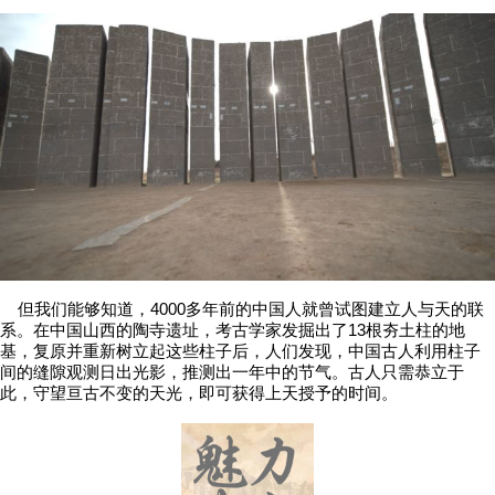
但我们能够知道，4000多年前的中国人就曾试图建立人与天的联
系。在中国山西的陶寺遗址，考古学家发掘出了13根夯土柱的地
基，复原并重新树立起这些柱子后，人们发现，中国古人利用柱子
间的缝隙观测日出光影，推测出一年中的节气。古人只需恭立于
此，守望亘古不变的天光，即可获得上天授予的时间。