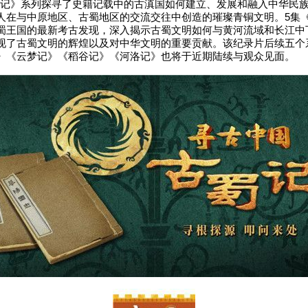
》系列探寻了史籍记载中的古滇国如何建立、发展和融入中华民族
人在与中原地区、古蜀地区的交流交往中创造的璀璨青铜文明。5集
蜀王国的最新考古发现，深入揭示古蜀文明如何与黄河流域和长江中
现了古蜀文明的辉煌以及对中华文明的重要贡献。该纪录片后续五个
》《云梦记》《稻谷记》《河洛记》也将于近期陆续与观众见面。