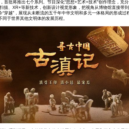
旨，首批将推出七个系列。节目深化“思想+艺术+技术”创作理念，充
D扫描、XR+等新技术，创新设计视觉形象，把视角从博物馆直接带
今“穿越”，展现从未断流的五千年中华文明和多元一体格局的形成过
不同于世界其他文明体的发展历程。