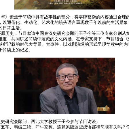
》聚焦于简牍中具有故事性的部分，将零碎繁杂的内容通过合理
，以通俗化、生动化、艺术化的镜头语言重现数千年以前的生活景象
的日常生活。
历史，节目邀请中国秦汉史研究会顾问王子今等三位专家分别从
维度，共同讲述简牍中蕴藏的文化内涵。在专家支持下，节目结合《
献所记载的时代大背景、大事件，以戏剧演绎的形式呈现简牍中的内
于简牍上的记述。
研究会顾问、西北大学教授王子今参与节目访谈）
车、韦编三绝、汗牛充栋、连篇累牍这些成语都和简牍有关吗？