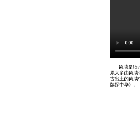
简牍是纸张普
累大多由简牍
古出土的简牍
牍探中华》。