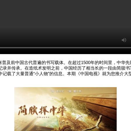
及前中国古代普遍的书写载体。在超过1500年的时间里，中华先
记录并传承。在造纸术发明之前，中国经历了相当长的一段由简牍书
中记载了大量普通“小人物”的信息。本期《中国电视》就为您推介大