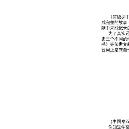
《简牍探中华
成完整的故事
献中未能记录
为了真实还原
史三个不同的
书》等传世文
台词正是来自
（中国秦汉史
你知道学富五