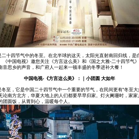
是二十四节气中的冬至。在北半球的这天，太阳光直射南回归线，是
。《中国电视》邀您关注《方言这么美》和《国之大雅-二十四节气
南音思乡的声音，和广府人一起来一顿丰盛的冬季进补大餐！
中国电视-《方言这么美》：｜小团圆 大如年
是冬至，它是中国二十四节气中一个重要的节气，在民间更有“冬至大
无论南方北方，华夏大地上的人们都要早早归家。灯火阑珊时，家家
的团圆饭，从胃到心，温暖每个人。