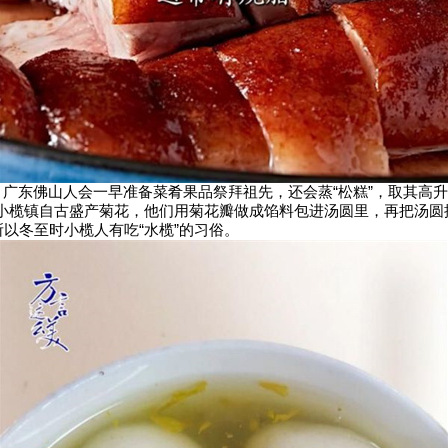
东佛山人会一早准备菜肴果品祭拜祖先，还会蒸“松糕”，取其高升
小榄镇自古盛产菊花，他们用菊花瓣做成馅料包进汤圆里，再把汤圆
所以冬至时小榄人有吃“水榄”的习俗。