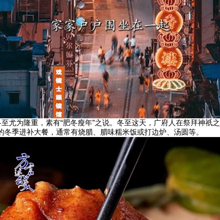
尤为隆重，素有“肥冬瘦年”之说。冬至这天，广府人在祭拜神祇之
的冬季进补大餐，通常有烧腊、腊味糯米饭或打边炉、汤圆等。