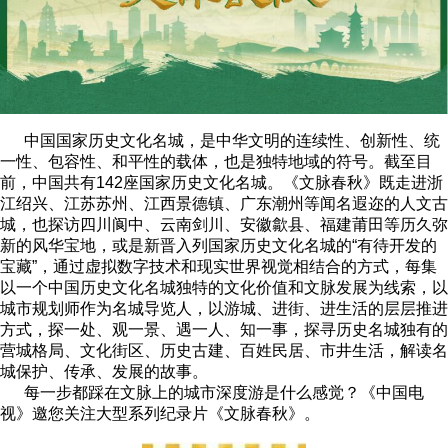
中国国家历史文化名城，是中华文明的连续性、创新性、统
一性、包容性、和平性的载体，也是独特地域的符号。截至目
前，中国共有142座国家历史文化名城。《文脉春秋》既走进浙
江绍兴、江苏苏州、江西景德镇、广东潮州等闻名遐迩的人文古
城，也探访四川阆中、云南剑川、安徽歙县、福建莆田等历久弥
新的风华宝地，或是新晋入列国家历史文化名城的“有待开发的
宝藏”，通过虚拟数字技术和现实世界视觉相结合的方式，每集
以一个中国历史文化名城独特的文化价值和文脉发展为线索，以
城市规划师作为名城导览人，以游城、进街、进生活的层层推进
方式，探一处、观一景、遇一人、知一事，探寻历史名城独有的
营城格局、文化街区、历史古建、百姓民居、市井生活，解读名
城保护、传承、发展的故事。
每一步都踩在文脉上的城市深度游是什么感觉？《中国电
视》邀您关注大型系列纪录片《文脉春秋》。