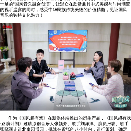
十足的“国风音乐融合创演”，让观众在欣赏兼具中式美感与时尚潮流
的视听盛宴的同时，感受中华民族传统美德的价值精髓，见证国风
音乐的独特文化魅力！
作为《国风超有戏》在新媒体端推出的衍生产品，《国风超有戏
·路演计划》邀请原创音乐人张颜齐、歌手刘洋洋、演员张睿、歌手
张晓涵走进北京园博园，挑战在紧张的八小时内，进行策划、确定