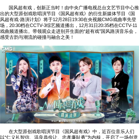
国风超有戏，创新正当时！由中央广播电视总台文艺节目中心推
出的大型原创戏歌唱演节目《国风超有戏》的衍生新媒体节目《国
风超有戏·路演计划》将于12月28日19:30在央视频CMG戏曲率先登
场，20:30档在CCTV-3综艺频道播出，12月31日20:35档在CCTV-11
戏曲频道播出。带领观众走进别开生面的“超有戏”国风路演音乐会，
感受古韵与潮流的碰撞与融合之美！
在大型原创戏歌唱演节目《国风超有戏》中，近百位音乐人们
以“仁义礼智信、温良恭俭让、忠孝廉耻勇”为内核，开启了一场创意