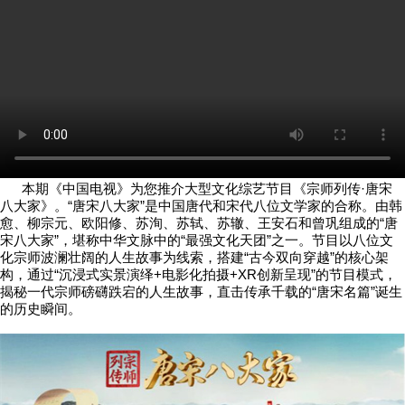
本期《中国电视》为您推介大型文化综艺节目《宗师列传·唐宋
八大家》。“唐宋八大家”是中国唐代和宋代八位文学家的合称。由韩
愈、柳宗元、欧阳修、苏洵、苏轼、苏辙、王安石和曾巩组成的“唐
宋八大家”，堪称中华文脉中的“最强文化天团”之一。节目以八位文
化宗师波澜壮阔的人生故事为线索，搭建“古今双向穿越”的核心架
构，通过“沉浸式实景演绎+电影化拍摄+XR创新呈现”的节目模式，
揭秘一代宗师磅礴跌宕的人生故事，直击传承千载的“唐宋名篇”诞生
的历史瞬间。