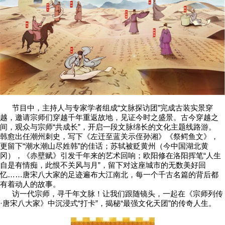
节目中，主持人与专家学者组成“文脉探访团”完成古装实景穿
越，邀请宗师们穿越千年重返故地，见证今时之盛景。古今穿越之
间，观众与宗师“共成长”，开启一段文脉绵长的文化主题线路游。
韩愈出任潮州刺史，写下《左迁至蓝关示侄孙湘》《祭鳄鱼文》，
更留下“潮水潮山尽姓韩”的佳话；苏轼被贬黄州（今中国湖北黄
冈），《赤壁赋》引发千年来的艺术回响；欧阳修在洛阳挥笔“人生
自是有情痴，此恨不关风与月”，留下对这座城市的无数美好回
忆……唐宋八大家的足迹遍布大江南北，每一个千古名篇的背后都
有着动人的故事。
访一代宗师，寻千年文脉！让我们跟随镜头，一起在《宗师列传
·唐宋八大家》中沉浸式“打卡”，揭秘“最强文化天团”的传奇人生。