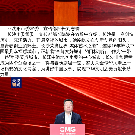
△沈阳市委常委、宣传部部长刘志寰
长沙市委常委、宣传部部长陈澎在致辞中介绍，长沙是一座创造
历史、充满活力、开启幸福的城市，始终屹立在创新创意的潮头，
是青春创业的热土。长沙荣膺世界“媒体艺术之都”，连续16年蝉联中
国最具幸福感城市，正朝着“全龄友好城市”的目标前行。作为“一带
一路”重要节点城市、长江中游地区重要的中心城市，长沙非常荣幸
成为四个分会场之一，将与春晚剧组一道，努力为全球华人奉上一
场精彩的文化盛宴，为讲好中国故事、展现中华文明之美贡献长沙
力量。