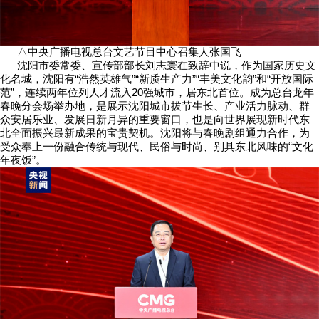
△中央广播电视总台文艺节目中心召集人张国飞
沈阳市委常委、宣传部部长刘志寰在致辞中说，作为国家历史文
化名城，沈阳有“浩然英雄气”“新质生产力”“丰美文化韵”和“开放国际
范”，连续两年位列人才流入20强城市，居东北首位。成为总台龙年
春晚分会场举办地，是展示沈阳城市拔节生长、产业活力脉动、群
众安居乐业、发展日新月异的重要窗口，也是向世界展现新时代东
北全面振兴最新成果的宝贵契机。沈阳将与春晚剧组通力合作，为
受众奉上一份融合传统与现代、民俗与时尚、别具东北风味的“文化
年夜饭”。