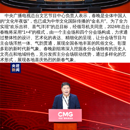
中央广播电视总台文艺节目中心负责人表示，春晚是全体中国人
的“文化年夜饭”，也已成为中华文化国际传播的“金名片”。为了全力
实现“欢乐吉祥、喜气洋洋”的总目标，经领导机关同意，2024年总台
春晚将采用“1+4”的模式，由一个主会场和四个分会场构成，力求通
过整体性的设计、艺术化的表达、精细化的呈现，让分会场节目与
主会场浑然一体、气韵贯通，展现全国各地丰富的民俗文化、彰显
多彩的新时代新气象。春晚剧组将深入挖掘各分会场独有的历史人
文亮点和地域特色，充分发挥主分会场联动优势，通过多样化的艺
术形式，展现各地喜庆热烈的新春气象。