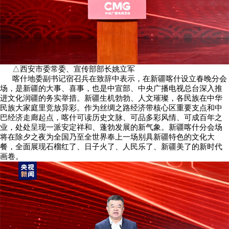
△西安市委常委、宣传部部长姚立军
喀什地委副书记宿召兵在致辞中表示，在新疆喀什设立春晚分会
场，是新疆的大事、喜事，也是中宣部、中央广播电视总台深入推
进文化润疆的务实举措。新疆生机勃勃、人文璀璨，各民族在中华
民族大家庭里竞放异彩。作为丝绸之路经济带核心区重要支点和中
巴经济走廊起点，喀什可读历史文脉、可品多彩风情、可成百年之
业，处处呈现一派安定祥和、蓬勃发展的新气象。新疆喀什分会场
将在除夕之夜为全国乃至全世界奉上一场别具新疆特色的文化大
餐，全面展现石榴红了、日子火了、人民乐了、新疆美了的新时代
画卷。