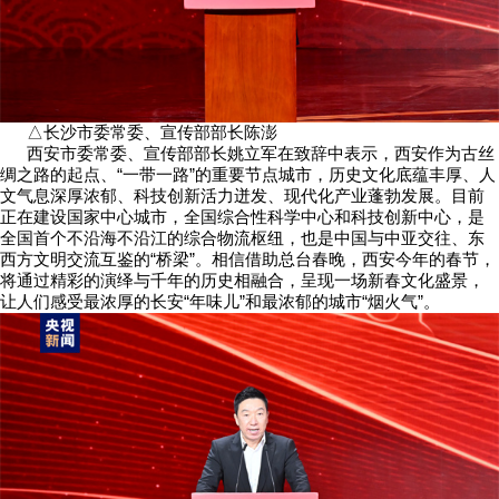
△长沙市委常委、宣传部部长陈澎
西安市委常委、宣传部部长姚立军在致辞中表示，西安作为古丝
绸之路的起点、“一带一路”的重要节点城市，历史文化底蕴丰厚、人
文气息深厚浓郁、科技创新活力迸发、现代化产业蓬勃发展。目前
正在建设国家中心城市，全国综合性科学中心和科技创新中心，是
全国首个不沿海不沿江的综合物流枢纽，也是中国与中亚交往、东
西方文明交流互鉴的“桥梁”。相信借助总台春晚，西安今年的春节，
将通过精彩的演绎与千年的历史相融合，呈现一场新春文化盛景，
让人们感受最浓厚的长安“年味儿”和最浓郁的城市“烟火气”。