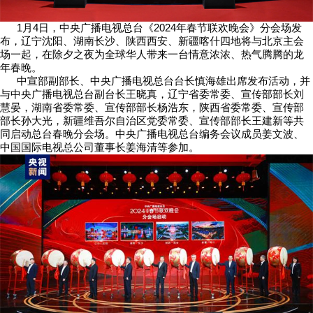
1月4日，中央广播电视总台《2024年春节联欢晚会》分会场发
布，辽宁沈阳、湖南长沙、陕西西安、新疆喀什四地将与北京主会
场一起，在除夕之夜为全球华人带来一台情意浓浓、热气腾腾的龙
年春晚。
中宣部副部长、中央广播电视总台台长慎海雄出席发布活动，并
与中央广播电视总台副台长王晓真，辽宁省委常委、宣传部部长刘
慧晏，湖南省委常委、宣传部部长杨浩东，陕西省委常委、宣传部
部长孙大光，新疆维吾尔自治区党委常委、宣传部部长王建新等共
同启动总台春晚分会场。中央广播电视总台编务会议成员姜文波、
中国国际电视总公司董事长姜海清等参加。