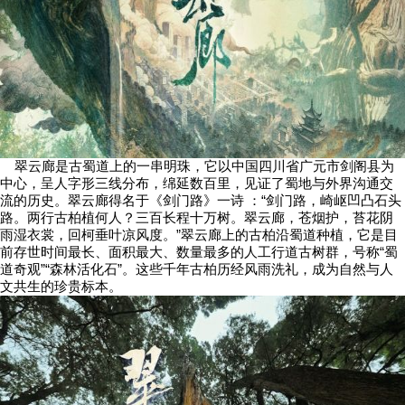
翠云廊是古蜀道上的一串明珠，它以中国四川省广元市剑阁县为
中心，呈人字形三线分布，绵延数百里，见证了蜀地与外界沟通交
流的历史。翠云廊得名于《剑门路》一诗 ：“剑门路，崎岖凹凸石头
路。两行古柏植何人？三百长程十万树。翠云廊，苍烟护，苔花阴
雨湿衣裳，回柯垂叶凉风度。”翠云廊上的古柏沿蜀道种植，它是目
前存世时间最长、面积最大、数量最多的人工行道古树群，号称“蜀
道奇观”“森林活化石”。这些千年古柏历经风雨洗礼，成为自然与人
文共生的珍贵标本。