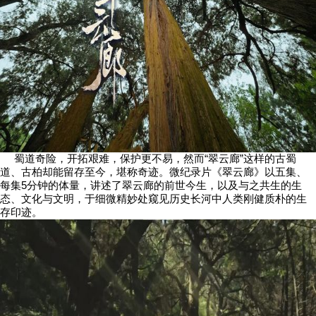
蜀道奇险，开拓艰难，保护更不易，然而“翠云廊”这样的古蜀
道、古柏却能留存至今，堪称奇迹。微纪录片《翠云廊》以五集、
每集5分钟的体量，讲述了翠云廊的前世今生，以及与之共生的生
态、文化与文明，于细微精妙处窥见历史长河中人类刚健质朴的生
存印迹。