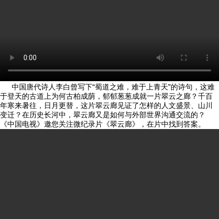
中国唐代诗人李白曾写下“蜀道之难，难于上青天”的诗句，这难
于登天的古道上为何古柏成荫，郁郁葱葱成就一片翠云之廊？千百
年寒来暑往，日月更替，这片翠云廊见证了怎样的人文盛景、山川
变迁？在历史长河中，翠云廊又是如何与外部世界沟通交流的？
《中国电视》邀您关注微纪录片《翠云廊》，在片中找到答案。