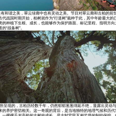
和谐之美，翠云绿廊中也有灵动之美。节目对翠云廊和古柏的前
古代战国时期开始，柏树就作为“行道树”栽种于此，其中年龄最大的已有
类的种植下生根、成长，也能够作为保护路面、标记里程、指明方向
的“战备树”。
呈现的，古柏历经数千年，仍然郁郁葱葱绵延不绝，显露出灵动与
来的养护密切相关。这一奇观的背后，是当地独特的地理气候和历代
。一棵棵千岁高龄的古树的成长，是古时官民互相监督的制约保护，