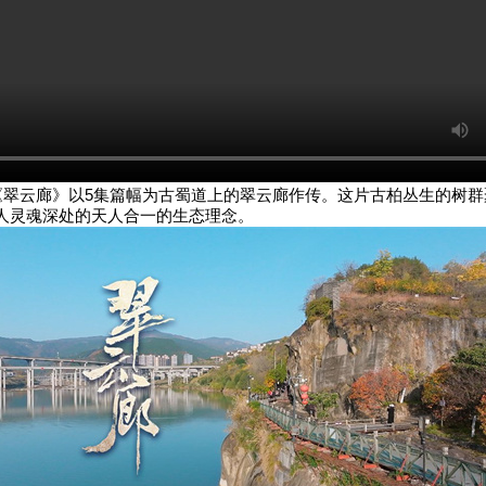
云廊》以5集篇幅为古蜀道上的翠云廊作传。这片古柏丛生的树群
人灵魂深处的天人合一的生态理念。