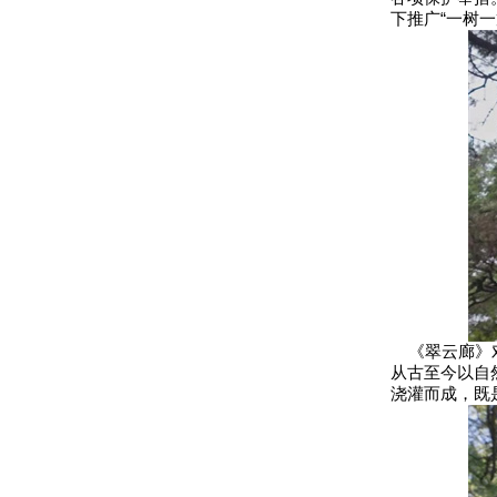
下推广“一树
《翠云廊》对
从古至今以自
浇灌而成，既