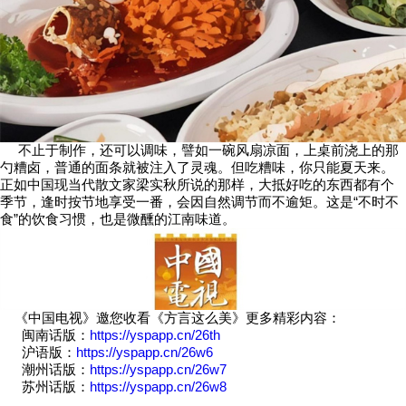
不止于制作，还可以调味，譬如一碗风扇凉面，上桌前浇上的那
勺糟卤，普通的面条就被注入了灵魂。但吃糟味，你只能夏天来。
正如中国现当代散文家梁实秋所说的那样，大抵好吃的东西都有个
季节，逢时按节地享受一番，会因自然调节而不逾矩。这是“不时不
食”的饮食习惯，也是微醺的江南味道。
《中国电视》邀您收看《方言这么美》更多精彩内容：
闽南话版：
https://yspapp.cn/26th
沪语版：
https://yspapp.cn/26w6
潮州话版：
https://yspapp.cn/26w7
苏州话版：
https://yspapp.cn/26w8