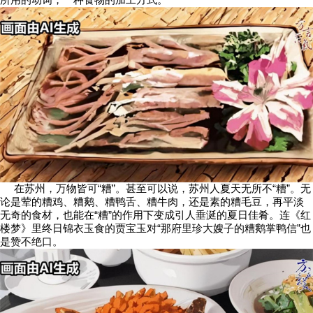
在苏州，万物皆可“糟”。甚至可以说，苏州人夏天无所不“糟”。无
论是荤的糟鸡、糟鹅、糟鸭舌、糟牛肉，还是素的糟毛豆，再平淡
无奇的食材，也能在“糟”的作用下变成引人垂涎的夏日佳肴。连《红
楼梦》里终日锦衣玉食的贾宝玉对“那府里珍大嫂子的糟鹅掌鸭信”也
是赞不绝口。