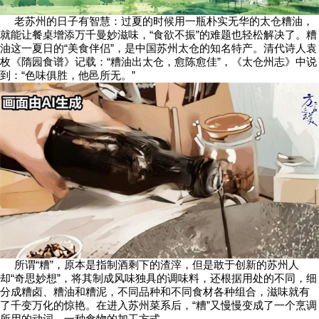
老苏州的日子有智慧：过夏的时候用一瓶朴实无华的太仓糟油，
就能让餐桌增添万千曼妙滋味，“食欲不振”的难题也轻松解决了。糟
油这一夏日的“美食伴侣”，是中国苏州太仓的知名特产。清代诗人袁
枚《隋园食谱》记载：“糟油出太仓，愈陈愈佳”，《太仓州志》中说
到：“色味俱胜，他邑所无。”
所谓“糟”，原本是指制酒剩下的渣滓，但是敢于创新的苏州人
却“奇思妙想”，将其制成风味独具的调味料，还根据用处的不同，细
分成糟卤、糟油和糟泥，不同品种和不同食材各种组合，滋味就有
了千变万化的惊艳。在进入苏州菜系后，“糟”又慢慢变成了一个烹调
所用的动词，一种食物的加工方式。