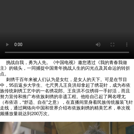
挑战自我，勇为人先。《中国电视》邀您透过《我的青春我做
主》的镜头，一同捕捉中国青年挑战人生的闪光点及其命运的转折
点。
刺绣千百年来被人们认为是女红，是女人的天下。可是在节目
中，95后返乡大学生、七尺男儿王良洪却拿起了绣花针，成为布依
族传统刺绣工艺中的一名绣花郎。王良洪不仅绣得一手好活，而且
努力宣传和推广布依族刺绣的非遗工程。他给自己起了网名哩尢
（布依语，“舒适、自在”之意），在直播间里身着民族传统服装飞针
走线，通过网络向中国和世界介绍布依族刺绣的精美艺术，单次视
频播放量就达到200万次。