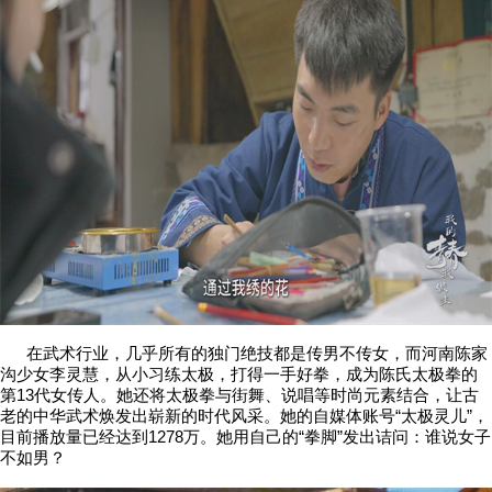
在武术行业，几乎所有的独门绝技都是传男不传女，而河南陈家
沟少女李灵慧，从小习练太极，打得一手好拳，成为陈氏太极拳的
第13代女传人。她还将太极拳与街舞、说唱等时尚元素结合，让古
老的中华武术焕发出崭新的时代风采。她的自媒体账号“太极灵儿”，
目前播放量已经达到1278万。她用自己的“拳脚”发出诘问：谁说女子
不如男？