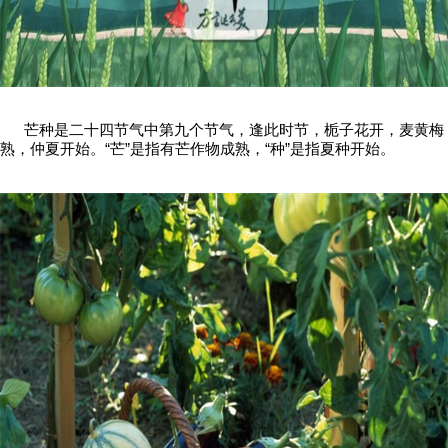
芒种是二十四节气中第九个节气，逢此时节，栀子花开，麦黄梅
熟，仲夏开始。“芒”是指有芒作物成熟，“种”是指夏种开始。