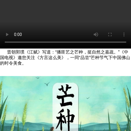
晋朝郭璞《江赋》写道：“播匪艺之芒种，挺自然之嘉蔬。”《中
国电视》邀您关注《方言这么美》，一同“品尝”芒种节气下中国佛山
的时令美食。