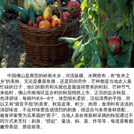
中国佛山是典型的岭南水乡，河流纵横、水网密布，有“鱼米之
乡”的美称。无论是桑基鱼塘，还是田间劳作，芒种都是当地农人最
忙碌的日子，他们的勤劳和乐观也是最值得赞美的时刻。芒种节气
来临时，佛山市南海区盐步村的秋茄悄然上市。正宗的盐步秋茄，
色泽碧绿，每根约长6—8寸，体型细长柔软，活似清秀的手指，所
以又有“观音手指”的美誉。秋茄皮薄、籽少、肉滑，食用时有淡淡的
清甜味道，不会对味蕾造成强烈的刺激，很适合与各类食材搭配，
被食评家赞为瓜果届的“君子”。当地人喜欢将新鲜采摘的秋茄通过不
同方式来烹饪：刺身、“捞起”、羹汤、焖、蒸、炸等等，每道菜肴都
嫩滑香甜、唇齿留香。