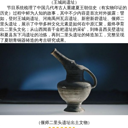
（王城岗遗址）
节目系统梳理了中国几代考古人重建夏王朝信史（有实物印证的
历史）过程中鲜为人知的故事，其中不少内容是首次对外披露：譬
如，登封王城岗遗址、河南禹州瓦店遗址、新密新砦遗址、偃师二
里头遗址，展示了中华多种文化元素是如何在中原汇聚，最终孕育
出二里头文化；从山西闻喜千金耙遗址的采矿，到绛县西吴壁遗址
和夏县东下冯遗址的冶炼，再到二里头遗址的铸造加工，完整呈现
了夏朝青铜器铸造的考古研究成果。
（偃师二里头遗址出土文物）