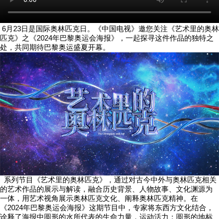
6月23日是国际奥林匹克日。《中国电视》邀您关注《艺术里的奥林
匹克》之《2024年巴黎奥运会海报》，一起探寻这件作品的独特之
处，共同期待巴黎奥运盛夏开幕。
系列节目《艺术里的奥林匹克》，通过对古今中外与奥林匹克相关
的艺术作品的展示与解读，融合历史背景、人物故事、文化渊源为
一体，用艺术视角展示奥林匹克文化、阐释奥林匹克精神。在
《2024年巴黎奥运会海报》这期节目中，专家将东西方文化结合，
诠释了海报中圆形的水所代表的生命力量，运动活力；圆形的地标