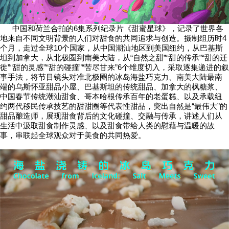
中国和荷兰合拍的6集系列纪录片《甜蜜星球》，记录了世界各
地来自不同文明背景的人们对甜食的共同追求与创造。摄制组历时4
个月，走过全球10个国家，从中国潮汕地区到美国纽约，从巴基斯
坦到加拿大，从北极圈到南美大陆，从“自然之甜”“甜的传承”“甜的迁
徙”“甜的灵感”“甜的碰撞”“苦尽甘来”6个维度切入，采取逐集递进的叙
事手法，将节目镜头对准北极圈的冰岛海盐巧克力、南美大陆最南
端的乌斯怀亚甜品小屋、巴基斯坦的传统甜品、加拿大的枫糖浆、
中国春节传统潮汕甜食、哥本哈根传承百年的老蛋糕、以及承载纽
约两代移民传承技艺的甜甜圈等代表性甜品，突出自然是“最伟大”的
甜品酿造师，展现甜食背后的文化碰撞、交融与传承，讲述人们从
生活中汲取甜食制作灵感、以及甜食带给人类的慰藉与温暖的故
事，串联起全球观众对于美食的共同热爱。