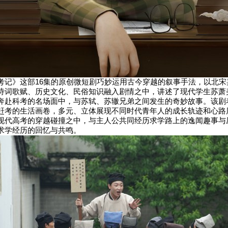
考记》这部16集的原创微短剧巧妙运用古今穿越的叙事手法，以北宋
诗词歌赋、历史文化、民俗知识融入剧情之中，讲述了现代学生苏萧
奔赴科考的名场面中，与苏轼、苏辙兄弟之间发生的奇妙故事。该剧
赶考的生活画卷，多元、立体展现不同时代青年人的成长轨迹和心路
现代高考的穿越碰撞之中，与主人公共同经历求学路上的逸闻趣事与
求学经历的回忆与共鸣。