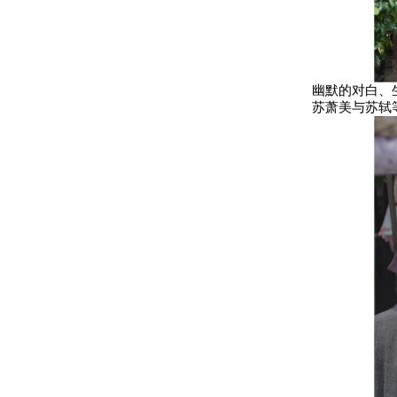
幽默的对白、
苏萧美与苏轼