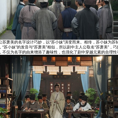
公苏萧美的名字设计巧妙，以“苏小妹”演变而来。相传，苏小妹为苏
“苏小妹”的发音与“苏萧美”相似，所以剧中主人公取名“苏萧美”，
，不仅为名字的由来增添了趣味性，也强化了剧中穿越元素的合理性