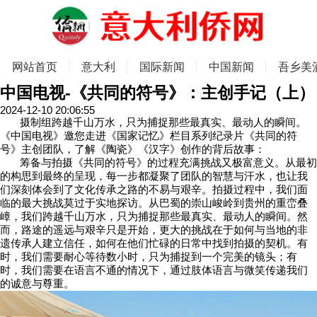
网站首页
意大利
国际新闻
中国新闻
吾乡美
中国电视-《共同的符号》：主创手记（上）
2024-12-10 20:06:55
摄制组跨越千山万水，只为捕捉那些最真实、最动人的瞬间。
《中国电视》邀您走进《国家记忆》栏目系列纪录片《共同的符
号》主创团队，了解《陶瓷》《汉字》创作的背后故事：
筹备与拍摄《共同的符号》的过程充满挑战又极富意义。从最初
的构思到最终的呈现，每一步都凝聚了团队的智慧与汗水，也让我
们深刻体会到了文化传承之路的不易与艰辛。拍摄过程中，我们面
临的最大挑战莫过于实地探访。从巴蜀的崇山峻岭到贵州的重峦叠
嶂，我们跨越千山万水，只为捕捉那些最真实、最动人的瞬间。然
而，路途的遥远与艰辛只是开始，更大的挑战在于如何与当地的非
遗传承人建立信任，如何在他们忙碌的日常中找到拍摄的契机。有
时，我们需要耐心等待数小时，只为捕捉到一个完美的镜头；有
时，我们需要在语言不通的情况下，通过肢体语言与微笑传递我们
的诚意与尊重。