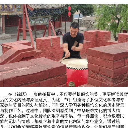
在《锦绣》一集的拍摄中，不仅要捕捉服饰的美，更要解读其背
后的文化内涵与象征意义。为此，节目组邀请了多位文化学者与专
家参与节目的策划与解说，同时深入学习各种服饰文化的历史背景
与制作工艺。过程中，团队深刻感受到了中华服饰文化的博大精
深，也体会到了文化传承的艰辛与不易。每一件服饰，都承载着民
族的记忆与情感，都蕴含着丰富的文化内涵与象征意义。通过镜
头，我们希望能够将这些珍贵的信息传递给观众，让他们感受到服