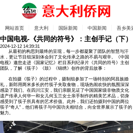
网站首页
意大利
国际新闻
中国新闻
吾乡美
中国电视-《共同的符号》：主创手记（下）
2024-12-12 14:39:31
从最初的构思到最终的呈现，每一步都凝聚了团队的智慧与汗
水，更让节目组深刻体会到了文化传承之路的不易与艰辛。《中国
电视》邀您走进《国家记忆》栏目系列纪录片《共同的符号》主创
团队，了解《筷子》《鼓》《锦绣》创作的背后故事：
在拍摄《筷子》的过程中，摄制组参加了一场特别的阿昌族婚
礼，新郎用两米多长的竹筷子夹取食物，现场热闹欢快的氛围深深
感染了我们。在四川江安，我们亲眼见证了中国国家级非物质文化
遗产传承人何华一和女儿何玉兰女士亲手制作的精美艺术品，切身
感受到了筷子所具有的艺术价值。此外，我们还拍摄到中国的两位
筷子“奇人”，他们将筷子与中国功夫相结合，向全世界展示了筷子的
魅力。