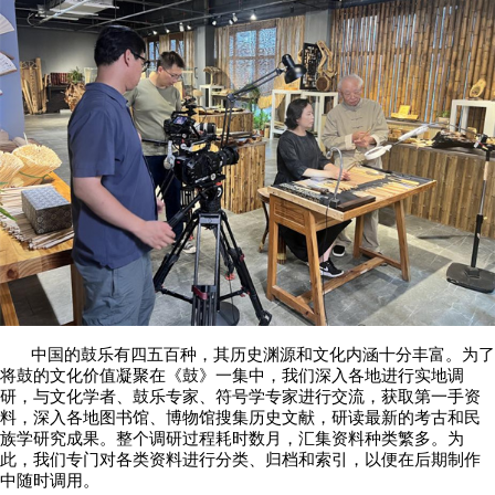
中国的鼓乐有四五百种，其历史渊源和文化内涵十分丰富。为了
将鼓的文化价值凝聚在《鼓》一集中，我们深入各地进行实地调
研，与文化学者、鼓乐专家、符号学专家进行交流，获取第一手资
料，深入各地图书馆、博物馆搜集历史文献，研读最新的考古和民
族学研究成果。整个调研过程耗时数月，汇集资料种类繁多。为
此，我们专门对各类资料进行分类、归档和索引，以便在后期制作
中随时调用。