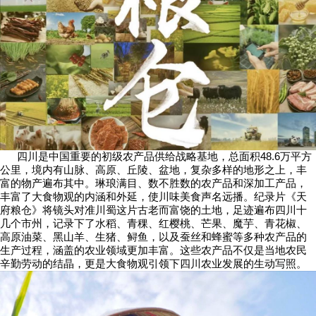
四川是中国重要的初级农产品供给战略基地，总面积48.6万平方
公里，境内有山脉、高原、丘陵、盆地，复杂多样的地形之上，丰
富的物产遍布其中。琳琅满目、数不胜数的农产品和深加工产品，
丰富了大食物观的内涵和外延，使川味美食声名远播。纪录片《天
府粮仓》将镜头对准川蜀这片古老而富饶的土地，足迹遍布四川十
几个市州，记录下了水稻、青稞、红樱桃、芒果、魔芋、青花椒、
高原油菜、黑山羊、生猪、鲟鱼，以及蚕丝和蜂蜜等多种农产品的
生产过程，涵盖的农业领域更加丰富。这些农产品不仅是当地农民
辛勤劳动的结晶，更是大食物观引领下四川农业发展的生动写照。