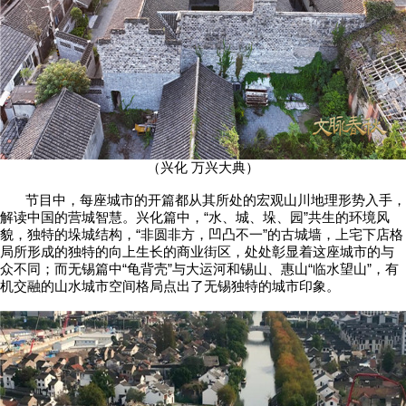
（兴化 万兴大典）
节目中，每座城市的开篇都从其所处的宏观山川地理形势入手，
解读中国的营城智慧。兴化篇中，“水、城、垛、园”共生的环境风
貌，独特的垛城结构，“非圆非方，凹凸不一”的古城墙，上宅下店格
局所形成的独特的向上生长的商业街区，处处彰显着这座城市的与
众不同；而无锡篇中“龟背壳”与大运河和锡山、惠山“临水望山”，有
机交融的山水城市空间格局点出了无锡独特的城市印象。