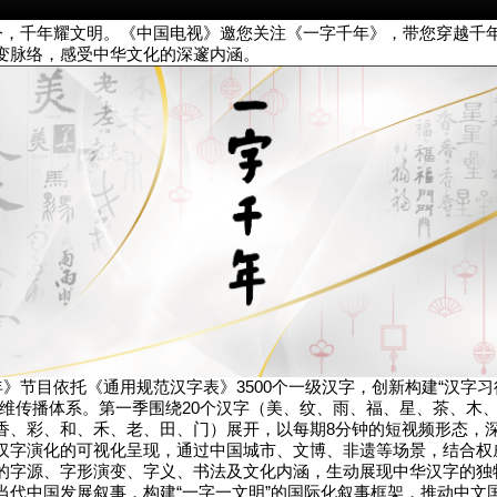
千年耀文明。《中国电视》邀您关注《一字千年》，带您穿越千
变脉络，感受中华文化的深邃内涵。
节目依托《通用规范汉字表》3500个一级汉字，创新构建“汉字习
三维传播体系。第一季围绕20个汉字（美、纹、雨、福、星、茶、木
香、彩、和、禾、老、田、门）展开，以每期8分钟的短视频形态，
汉字演化的可视化呈现，通过中国城市、文博、非遗等场景，结合权
的字源、字形演变、字义、书法及文化内涵，生动展现中华汉字的独
当代中国发展叙事，构建“一字一文明”的国际化叙事框架，推动中文