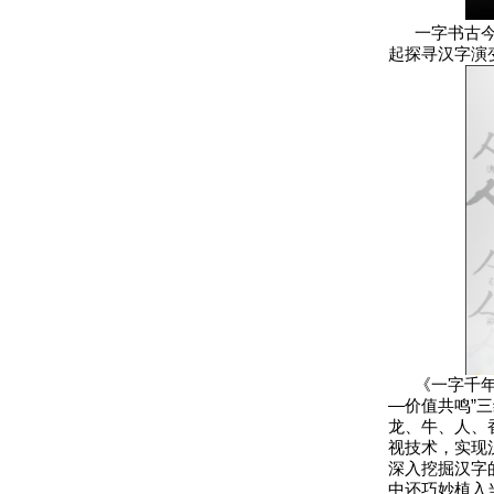
一字书古今，
起探寻汉字演
《一字千年》
—价值共鸣”
龙、牛、人、
视技术，实现
深入挖掘汉字
中还巧妙植入