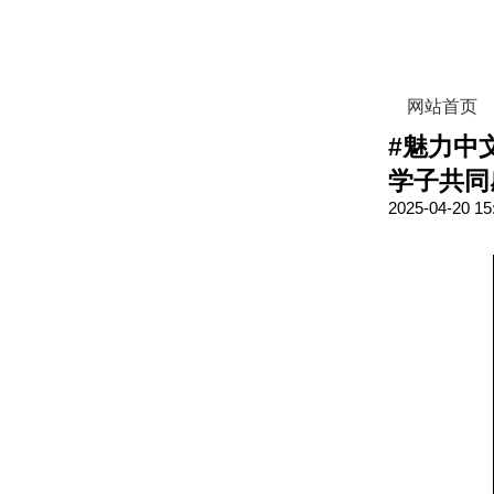
网站首页
#魅力中
学子共同
2025-04-20 15