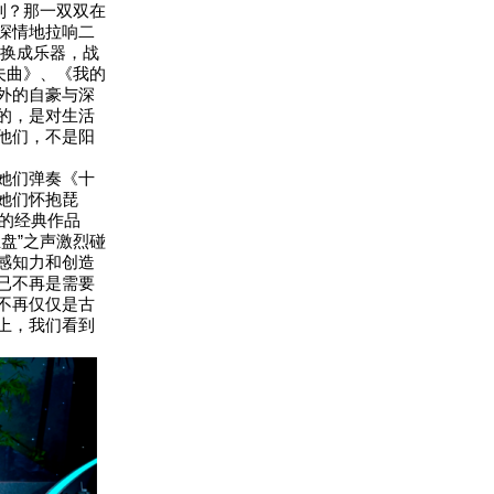
到？那一双双在
深情地拉响二
枪换成乐器，战
夫曲》、《我的
外的自豪与深
的，是对生活
他们，不是阳
她们弹奏《十
她们怀抱琵
la的经典作品
盘”之声激烈碰
感知力和创造
已不再是需要
不再仅仅是古
上，我们看到