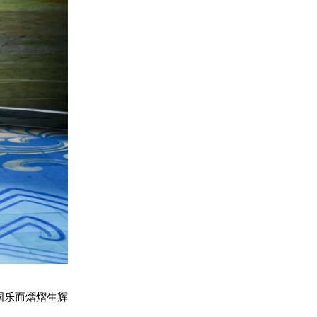
国乐而熠熠生辉