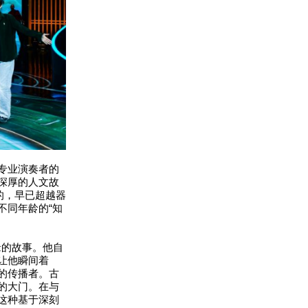
专业演奏者的
深厚的人文故
的，早已超越器
不同年龄的“知
结缘的故事。他自
让他瞬间着
的传播者。古
的大门。在与
这种基于深刻