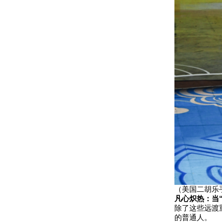
（美国二胡乐
凡心炽热：当“
除了这些远渡
的普通人。