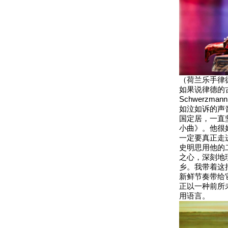
（荷兰乐手律
如果说律德的古
Schwerz
如泣如诉的声
国定居，一直
小曲》。他很
一定要真正走
史明思用他的
之心，深刻地
乡。我带着这
新鲜节奏带给
正以一种前所
用语言。