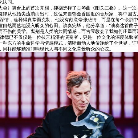
化认同。
大会》舞台上的首次亮相，律德选择了古琴曲《阳关三叠》。这一次
旋律从他指尖流淌而出时，这位来自郁金香国度的音乐家，将中国古
与深情，诠释得真挚而克制。他没有刻意夸张悲情，而是在每个余韵
谊自然而然地浸入听众的心田。演奏完毕，他分享道：“演奏这首曲
而不伤的美学。离别是人类的共同情感，而古琴教会了我如何庄重而
，律德已不仅仅是一位技艺精湛的演奏者，更是一位文化的深度体验
一种东方的生命哲学与情感模式，清晰而动人地传递给了全世界，证
，同样能够精准叩响现代人与不同文化背景听众的心弦。