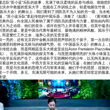
援总队“苏小蓝”乐队的故事，充满了铁汉柔情的反差与感动。谁能想
在洪水中救援的坚实大手，也能在工作训练之余，轻柔地握住竹笛，
国器乐大会》的舞台上，我们看到了消防员不为人知的另一面，当水
服，“苏小蓝乐队”拿起传统的中国乐器，演奏了《如愿》、《黄河船
经典作品，向全国人民奏响了属于消防员的柔情与力量，那份由内而
何人为之动容。他们的音乐，或许在技巧上并非最完美，但其中蕴含
职责的忠诚，更是中国当代青年最鲜活、最饱满的精神风貌。国乐于
，而是繁忙工作之余，滋养心灵的宝贵甘露。
前一亮的，还有北京四中金帆乐团琵琶声部的五个孩子。第一次在听
能感受到那种金戈铁马的磅礴气势。在《中国器乐大会》的舞台上，
统古曲，而是阿根廷音乐大师皮亚佐拉Ástor Pantaleón Piazzol
戈》。当充满异域风情的探戈节奏，与琵琶清脆明亮的“大珠小珠落玉
的化学反应的产生了。这些成长于互联网时代的少年，以无拘无束的
驭着这种文化混搭。中西方音乐文化的交融与互鉴，在她们的身上，
题，而是与生俱来的思维方式与审美本能。她们手中的琵琶，连接的
是一个开阔、多元、充满无限可能的未来。从她们青涩却坚定的脸庞
希望。