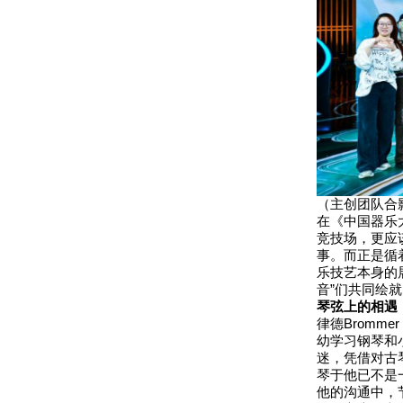
（主创团队合
在《中国器乐
竞技场，更应
事。而正是循
乐技艺本身的
音”们共同绘就
琴弦上的相遇
律德Bromm
幼学习钢琴和
迷，凭借对古
琴于他已不是
他的沟通中，