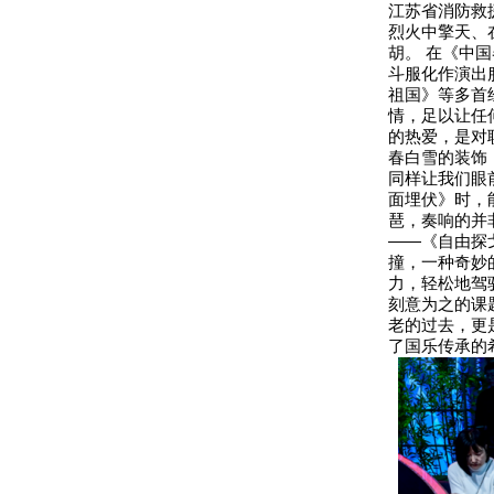
江苏省消防救
烈火中擎天、
胡。 在《中
斗服化作演出
祖国》等多首
情，足以让任
的热爱，是对
春白雪的装饰
同样让我们眼
面埋伏》时，
琶，奏响的并非传
——《自由探
撞，一种奇妙
力，轻松地驾
刻意为之的课
老的过去，更
了国乐传承的