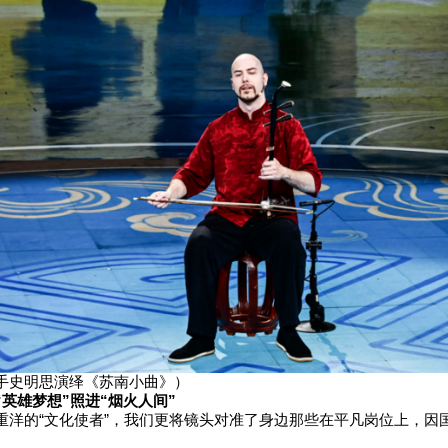
手史明思演绎《苏南小曲》）
英雄梦想”照进“烟火人间”
重洋的“文化使者”，我们更将镜头对准了身边那些在平凡岗位上，因