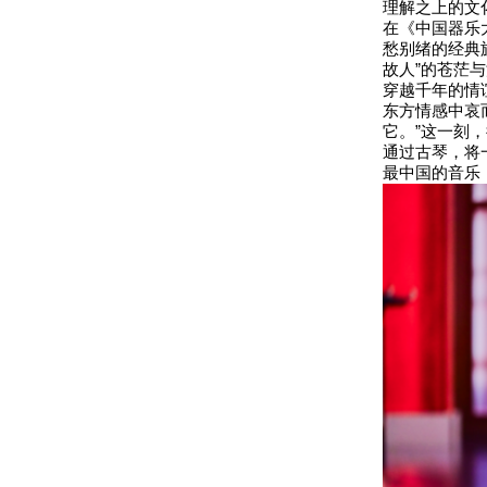
理解之上的文
在《中国器乐
愁别绪的经典
故人”的苍茫
穿越千年的情
东方情感中哀
它。”这一刻
通过古琴，将
最中国的音乐