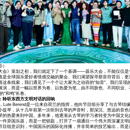
影）
大会》策划之初，我们就定下了一个基调——器乐大会，不能仅仅是
该是全球国乐爱好者情感交融的聚会。我们渴望探寻那音符背后，更
着这条线索，我们遇见了一个个让大家为之动容的“知音”。我们呈现
展演，而是一幅以世界为卷、以热爱为笔，由不同肤色、不同职业、
的“和鸣”长卷。
：聆听东西方文明对话的回响
er，Lute Berend是一位来自荷兰的指挥，他向节目组分享了与古琴
小提琴，从十几年前第一次听到古琴的声音时，那深沉、悠远的音色
琴的热爱来到中国。多年来，他逐渐从古琴的学习者转变为中国文化
一件异国乐器，而是一把钥匙，打开了一扇通往一个伟大而深邃文明
节目组意识到，中国国乐的国际化传播，并非简单的技艺输出，而是