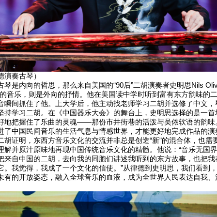
德演奏古琴）
琴是内向的哲思，那么来自美国的“90后”二胡演奏者史明思Nils Oliv
mann的音乐，则是外向的抒情。他在美国读中学时听到富有东方韵味的
音瞬间抓住了他。上大学后，他主动找老师学习二胡并选修了中文，
坚持学习二胡。在《中国器乐大会》的舞台上，史明思选择的是一首
好地把握住了乐曲的灵魂——那份市井街巷的活泼与吴侬软语的韵味
进了中国民间音乐的生活气息与情感世界，才能更好地完成作品的演
二胡证明，东西方音乐文化的交流并非总是创造“新”的混合体，也需
理解并原汁原味地再现中国传统音乐文化的精髓。他说：“音乐无国
把来自中国的二胡，去向我的同胞们讲述我听到的东方故事，也把我
它。我觉得，我成了一个文化的信使。”从律德到史明思，我们看到
未有的开放姿态，融入全球音乐的血液，成为全世界人民表达自我、