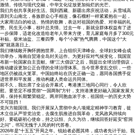
激情。传统与现代交融，中华文化绽放更加灿烂的光芒。
我们共创共享美好生活。我到西藏、新疆出席庆祝活动，从雪域高
原到天山南北，各族群众心手相连，像石榴籽一样紧紧抱在一起，
大家用洁白的哈达、热情的歌舞，表达对祖国的热爱、对幸福的礼
赞。民生无小事，枝叶总关情。过去一年，新就业群体权益有了进
一步保障，适老化改造给老年人带来方便，育儿家庭每月多了300元
补贴。柴米油盐、三餐四季，每个“小家”热气腾腾，中国这个“大
家”就蒸蒸日上。
我们继续敞开胸怀拥抱世界。上合组织天津峰会、全球妇女峰会成
功举办，海南自贸港全岛封关运作。为更好应对气候变化，我国宣
布新一轮国家自主贡献。继“三大倡议”之后，我提出全球治理倡议，
推动建设更加公正合理的全球治理体系。当今世界变乱交织，一些
地区仍被战火笼罩。中国始终站在历史正确一边，愿同各国携手促
进世界和平发展，推动构建人类命运共同体。
前不久，我出席了全运会开幕式，粤港澳三地同心同行，令人欣
慰。要坚定不移贯彻“一国两制”方针，支持港澳更好融入国家发展大
局，保持长期繁荣稳定。两岸同胞血浓于水，祖国统一的历史大势
不可阻挡！
党兴方能国强。我们开展深入贯彻中央八项规定精神学习教育，徙
木立信从严管党治党，去腐生肌推进自我革命，党风政风持续向
好。要砥砺初心使命，持之以恒、久久为功，继续回答好延安“窑洞
之问”，书写无愧于人民的时代答卷。
2026年是“十五五”开局之年。锐始者必图其终，成功者先计于始。我