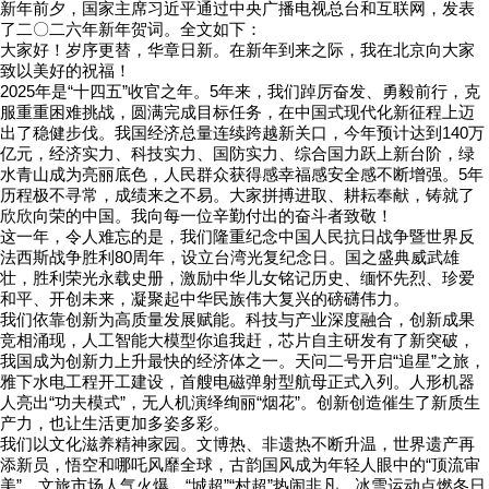
新年前夕，国家主席习近平通过中央广播电视总台和互联网，发表
了二〇二六年新年贺词。全文如下：
大家好！岁序更替，华章日新。在新年到来之际，我在北京向大家
致以美好的祝福！
2025年是“十四五”收官之年。5年来，我们踔厉奋发、勇毅前行，克
服重重困难挑战，圆满完成目标任务，在中国式现代化新征程上迈
出了稳健步伐。我国经济总量连续跨越新关口，今年预计达到140万
亿元，经济实力、科技实力、国防实力、综合国力跃上新台阶，绿
水青山成为亮丽底色，人民群众获得感幸福感安全感不断增强。5年
历程极不寻常，成绩来之不易。大家拼搏进取、耕耘奉献，铸就了
欣欣向荣的中国。我向每一位辛勤付出的奋斗者致敬！
这一年，令人难忘的是，我们隆重纪念中国人民抗日战争暨世界反
法西斯战争胜利80周年，设立台湾光复纪念日。国之盛典威武雄
壮，胜利荣光永载史册，激励中华儿女铭记历史、缅怀先烈、珍爱
和平、开创未来，凝聚起中华民族伟大复兴的磅礴伟力。
我们依靠创新为高质量发展赋能。科技与产业深度融合，创新成果
竞相涌现，人工智能大模型你追我赶，芯片自主研发有了新突破，
我国成为创新力上升最快的经济体之一。天问二号开启“追星”之旅，
雅下水电工程开工建设，首艘电磁弹射型航母正式入列。人形机器
人亮出“功夫模式”，无人机演绎绚丽“烟花”。创新创造催生了新质生
产力，也让生活更加多姿多彩。
我们以文化滋养精神家园。文博热、非遗热不断升温，世界遗产再
添新员，悟空和哪吒风靡全球，古韵国风成为年轻人眼中的“顶流审
美”。文旅市场人气火爆，“城超”“村超”热闹非凡，冰雪运动点燃冬日