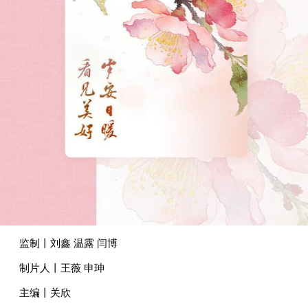
监制丨刘鑫 温露 闫博
制片人丨王薇 申珅
主编丨关欣