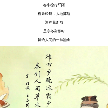
春牛徐行阡陌
柳条轻舞，大地苏醒
迎春花绽放
是寒冬谢幕时
留给人间的一抹鎏金