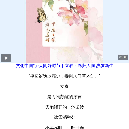
文化中国行·人间好时节｜立春：春归人间 岁岁新生
“律回岁晚冰霜少，春到人间草木知。”
立春
是万物苏醒的序言
天地铺开的一池柔波
冰雪消融处
小羊啼叫，三阳开泰