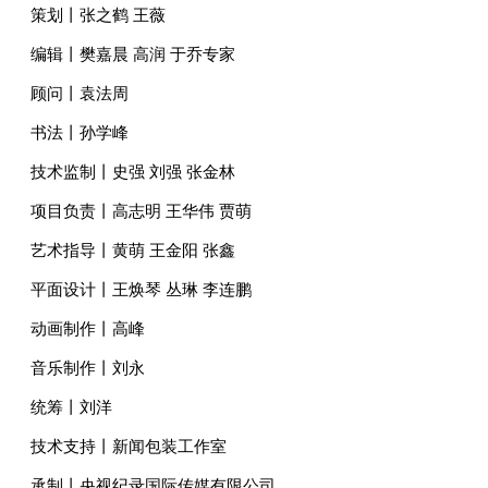
策划丨张之鹤 王薇
编辑丨樊嘉晨 高润 于乔专家
顾问丨袁法周
书法丨孙学峰
技术监制丨史强 刘强 张金林
项目负责丨高志明 王华伟 贾萌
艺术指导丨黄萌 王金阳 张鑫
平面设计丨王焕琴 丛琳 李连鹏
动画制作丨高峰
音乐制作丨刘永
统筹丨刘洋
技术支持丨新闻包装工作室
承制丨央视纪录国际传媒有限公司