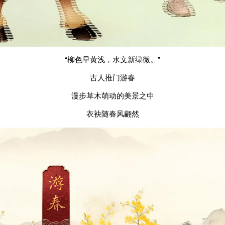
“柳色早黄浅，水文新绿微。”
古人推门游春
漫步草木萌动的美景之中
衣袂随春风翩然